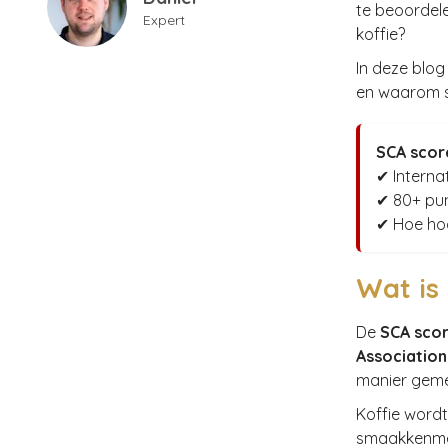
te beoordele
Expert
koffie?
In deze blog
en waarom sp
SCA score
✔ Interna
✔ 80+ pun
✔ Hoe hog
Wat is
De
SCA sco
Association
manier geme
Koffie wordt
smaakkenmerk