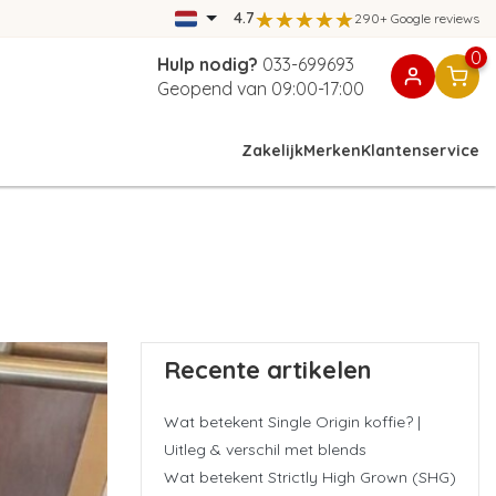
4.7
290+ Google reviews
0
Hulp nodig?
033-699693
Geopend van 09:00-17:00
Zakelijk
Merken
Klantenservice
Recente artikelen
Wat betekent Single Origin koffie? |
Uitleg & verschil met blends
Wat betekent Strictly High Grown (SHG)