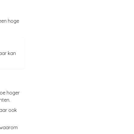
 een hoge
baar kan
 Hoe hoger
hten.
maar ook
n waarom