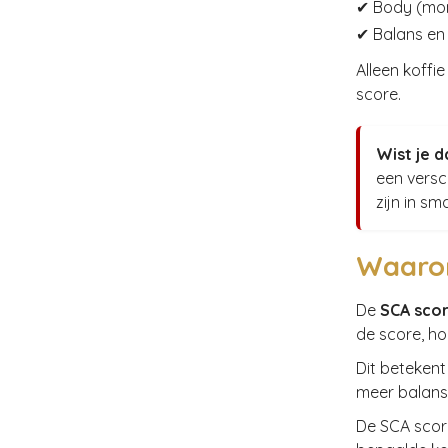
✔ Body (mo
✔ Balans en 
Alleen koffi
score.
Wist je d
een versc
zijn in sm
Waarom
De
SCA scor
de score, h
Dit betekent
meer balans,
De SCA score