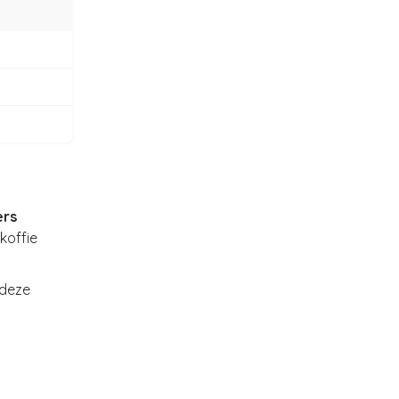
ers
koffie
 deze