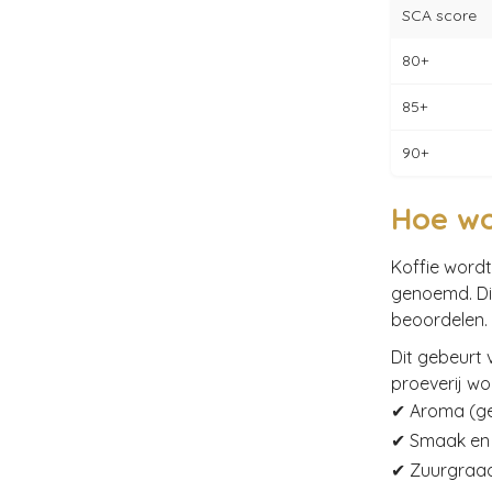
SCA score
80+
85+
90+
Hoe wo
Koffie word
genoemd. Dit
beoordelen.
Dit gebeurt
proeverij wo
✔ Aroma (ge
✔ Smaak en
✔ Zuurgraa