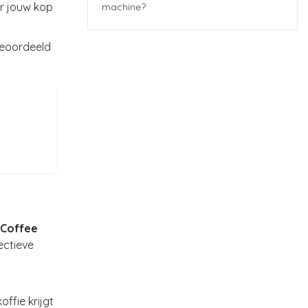
er jouw kop
machine?
beoordeeld
 Coffee
ectieve
ffie krijgt