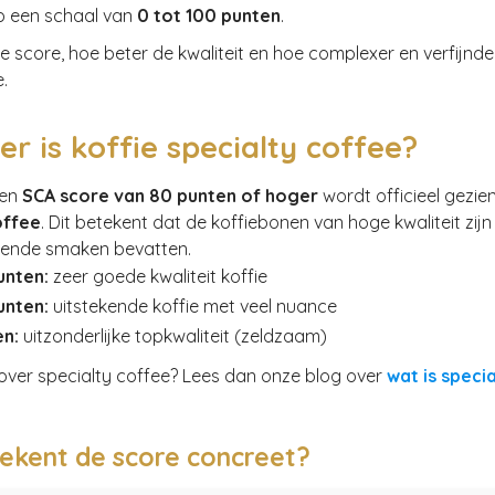
p een schaal van
0 tot 100 punten
.
 score, hoe beter de kwaliteit en hoe complexer en verfijnd
.
r is koffie specialty coffee?
een
SCA score van 80 punten of hoger
wordt officieel gezien
offee
. Dit betekent dat de koffiebonen van hoge kwaliteit zijn
ende smaken bevatten.
unten:
zeer goede kwaliteit koffie
unten:
uitstekende koffie met veel nuance
en:
uitzonderlijke topkwaliteit (zeldzaam)
over specialty coffee? Lees dan onze blog over
wat is specia
ekent de score concreet?