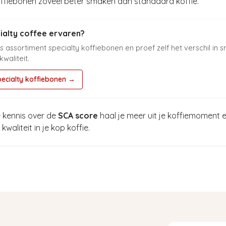
ffiebonen zoveel beter smaken dan standaard koffie.
ialty coffee ervaren?
 assortiment specialty koffiebonen en proef zelf het verschil in 
waliteit.
pecialty koffiebonen →
e kennis over de
SCA score
haal je meer uit je koffiemoment e
waliteit in je kop koffie.