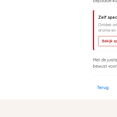
bepaalde ko
Zelf spec
Ontdek ons
aroma en k
Bekijk s
Met de juist
bewust voor k
Terug