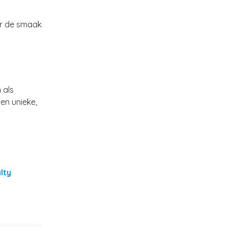
er de smaak
 als
 en unieke,
lty