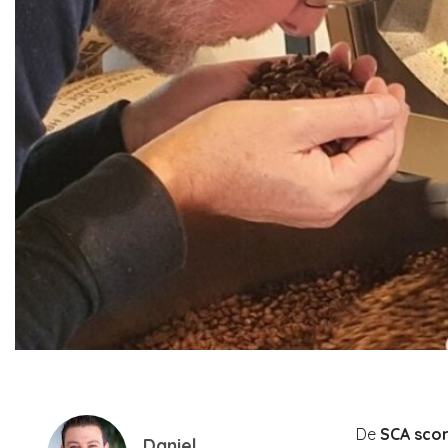
De
SCA scor
Daniel