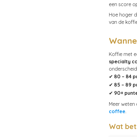
een score o
Hoe hoger de
van de koffie
Wannee
Koffie met 
specialty c
onderscheid
✔
80 – 84 p
✔
85 – 89 p
✔
90+ punt
Meer weten 
coffee
.
Wat bet