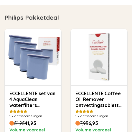
Philips Pakketdeal
ECCELLENTE set van
ECCELLENTE Coffee
4 AquaClean
Oil Remover
waterfilters
ontvettingstabletten
geschikt voor
voor Philips Saeco -
1
klantbeoordelingen
1
klantbeoordelingen
Philips Saeco
10 stuks
51,95
41,95
7,95
6,95
Volume voordeel
Volume voordeel