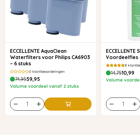
ECCELLENTE AquaClean
ECCELLENTE Snelontkalker
Waterfilters voor Philips CA6903
Voordeelfles 
– 6 stuks
8
klantbe
0
klantbeoordelingen
14,75
10,99
74,95
59,95
Volume voordee
Volume voordeel vanaf 2 stuks