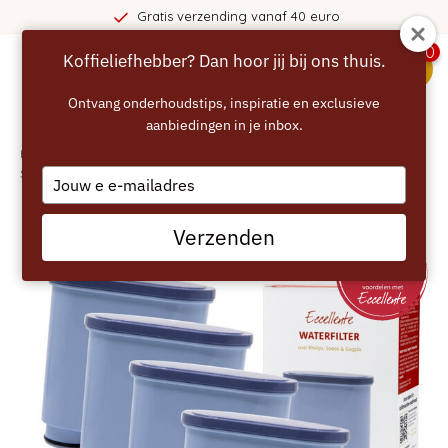
 vanaf 40 euro
365 dagen be
0
Koffieliefhebber? Dan hoor jij bij ons thuis.
menu
Ontvang onderhoudstips, inspiratie en exclusieve
aanbiedingen in je inbox.
Home
/
ECCELLENTE set van 4 AquaClean waterfilters geschikt voor Philips
Saeco
Type
your
email
Verzenden