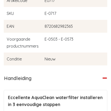
Artikelcode
E0717
SKU
E-0717
EAN
8720682982365
Voorgaande
E-0503 - E-0573
productnummers
Conditie
Nieuw
Handleiding
Eccellente AquaClean waterfilter installeren
in 3 eenvoudige stappen