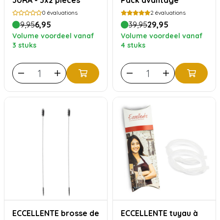
JURA - 3x2 pièces
Pack avantage
0
évaluations
2
évaluations
9,95
6,95
39,95
29,95
Volume voordeel vanaf
Volume voordeel vanaf
3 stuks
4 stuks
ECCELLENTE brosse de
ECCELLENTE tuyau à