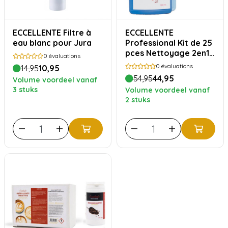
ECCELLENTE Filtre à
ECCELLENTE
eau blanc pour Jura
Professional Kit de 25
pces Nettoyage 2en1
0
évaluations
& 1L Nettoyant Lait
0
évaluations
14,95
10,95
54,95
44,95
Volume voordeel vanaf
3 stuks
Volume voordeel vanaf
2 stuks