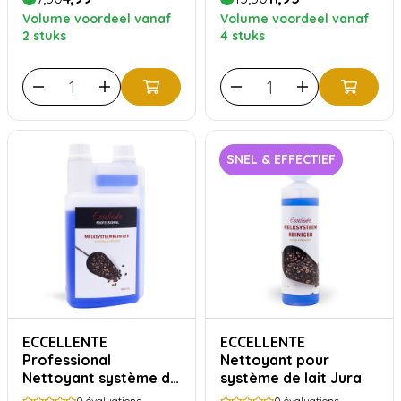
Volume voordeel vanaf
Volume voordeel vanaf
2 stuks
4 stuks
SNEL & EFFECTIEF
ECCELLENTE
ECCELLENTE
Professional
Nettoyant pour
Nettoyant système de
système de lait Jura
lait pour Jura - 1000ml
0
évaluations
0
évaluations