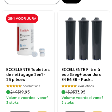
2IN1 VOOR JURA
ECCELLENTE Tablettes
ECCELLENTE Filtre à
de nettoyage 2en1 -
eau Grey+ pour Jura
25 pièces
E4 E6 E8 - Pack
avantage
17
évaluations
1
évaluations
24,95
19,95
45,95
33,95
Volume voordeel vanaf
Volume voordeel vanaf
3 stuks
2 stuks