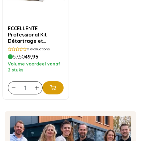
ECCELLENTE
Professional Kit
Détartrage et
Nettoyage pour JURA
0
évaluations
57,50
49,95
Volume voordeel vanaf
2 stuks