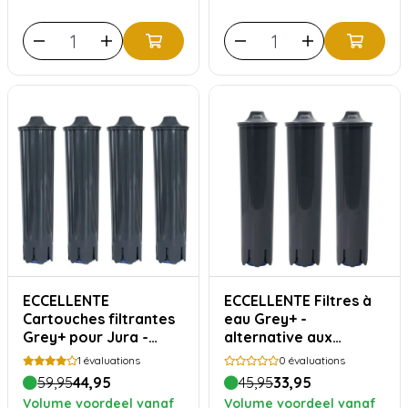
ECCELLENTE
ECCELLENTE Filtres à
Cartouches filtrantes
eau Grey+ -
Grey+ pour Jura -
alternative aux
Pack de 4
cartouches filtrantes
1
évaluations
0
évaluations
Jura Smart - 3 pièces
59,95
44,95
45,95
33,95
Volume voordeel vanaf
Volume voordeel vanaf