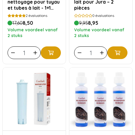
nettoyage pour tuyau
lait pour Jura – 2
et tubes à lait - 1+1
pièces
gratuit
2
évaluations
0
évaluations
17,60
8,50
9,95
8,95
Volume voordeel vanaf
Volume voordeel vanaf
2 stuks
2 stuks