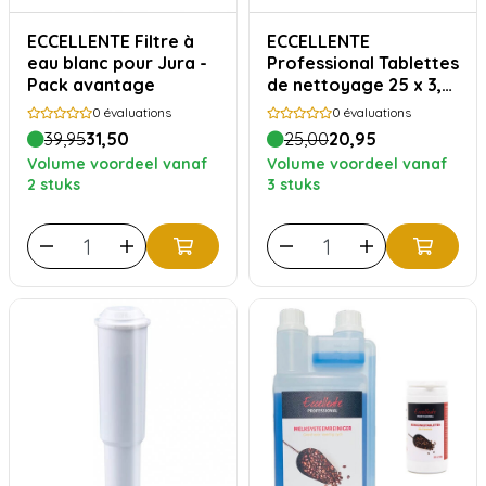
ECCELLENTE Filtre à
ECCELLENTE
eau blanc pour Jura -
Professional Tablettes
Pack avantage
de nettoyage 25 x 3,4
grammes
0
évaluations
0
évaluations
39,95
31,50
25,00
20,95
Volume voordeel vanaf
Volume voordeel vanaf
2 stuks
3 stuks