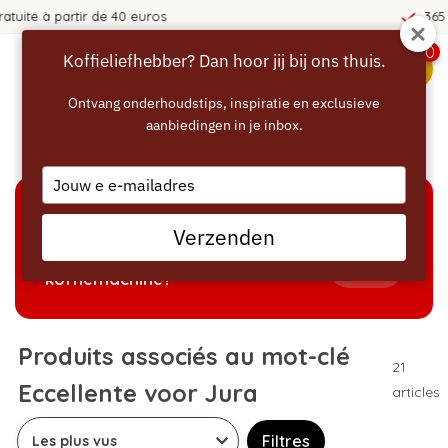
365 jours de réflexion !
0
Koffieliefhebber? Dan hoor jij bij ons thuis.
menu
Ontvang onderhoudstips, inspiratie en exclusieve
aanbiedingen in je inbox.
Accueil
/
Mots-clés
/
Eccellente voor Jura
Type
your
email
AIDE À LA SÉLECTION
Verzenden
Welke producten passen bij mijn
Tonen
koffiemachine?
Produits associés au mot-clé
21
Eccellente voor Jura
articles
Filtres