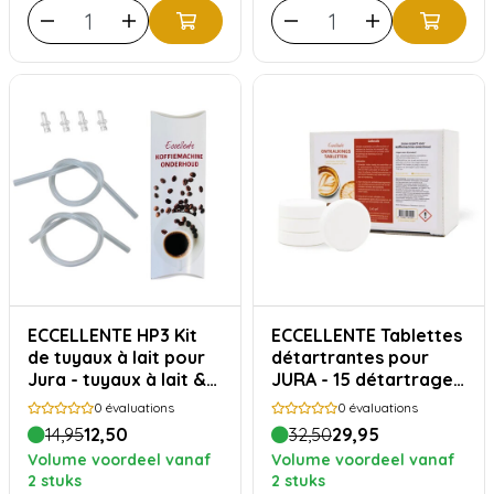
ECCELLENTE HP3 Kit
ECCELLENTE Tablettes
de tuyaux à lait pour
détartrantes pour
Jura - tuyaux à lait &
JURA - 15 détartrages
raccords
économiques
0
évaluations
0
évaluations
14,95
12,50
32,50
29,95
Volume voordeel vanaf
Volume voordeel vanaf
2 stuks
2 stuks