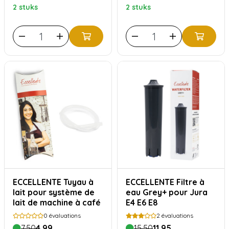
2 stuks
2 stuks
ECCELLENTE Tuyau à
ECCELLENTE Filtre à
lait pour système de
eau Grey+ pour Jura
lait de machine à café
E4 E6 E8
0
évaluations
2
évaluations
7,50
4,99
15,50
11,95