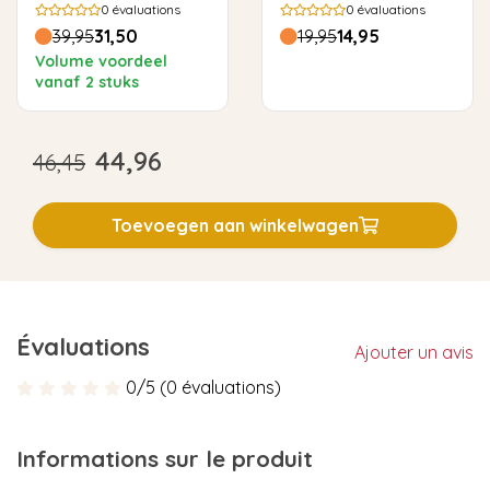
utilisations
0
évaluations
0
évaluations
39,95
31,50
19,95
14,95
Volume voordeel
vanaf 2 stuks
44,96
46,45
Toevoegen aan winkelwagen
Évaluations
Ajouter un avis
0/5 (0 évaluations)
Informations sur le produit