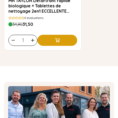
MR TAYLOR Détartrant rapide
biologique + Tablettes de
nettoyage 2en1 ECCELLENTE
pour Jura
0
évaluations
34,90
31,50