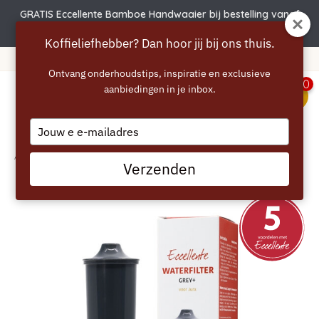
GRATIS Eccellente Bamboe Handwaaier bij bestelling vanaf
€50 | Actie verlengd t.e.m. 6 augustus!
Koffieliefhebber? Dan hoor jij bij ons thuis.
ratuite à partir de 40 euros
365
Ontvang onderhoudstips, inspiratie en exclusieve
0
aanbiedingen in je inbox.
menu
Type
your
email
Accueil
/
ECCELLENTE Filtre à eau Grey+ pour Jura E4 E6 E8
Verzenden