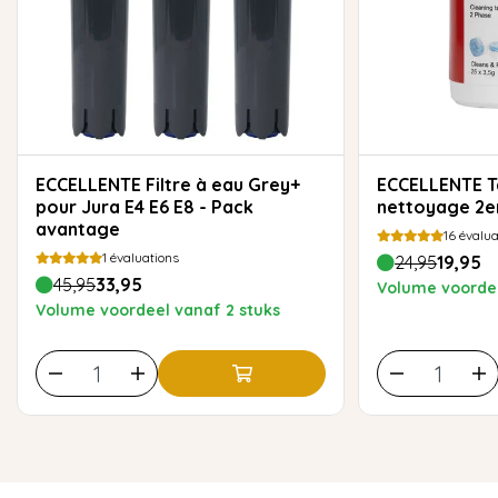
ECCELLENTE Filtre à eau Grey+
ECCELLENTE Tablettes de
pour Jura E4 E6 E8 - Pack
nettoyage 2en
avantage
16
évalua
1
évaluations
24,95
19,95
45,95
33,95
Volume voordee
Volume voordeel vanaf 2 stuks