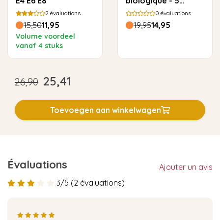
E4 E6 E8
biologique - 5
utilisations
2
évaluations
0
évaluations
15,50
11,95
19,95
14,95
Volume voordeel
vanaf 4 stuks
25,41
26,90
Toevoegen aan winkelwagen
Évaluations
Ajouter un avis
3/5 (2 évaluations)