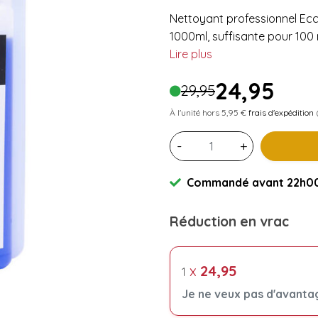
Nettoyant professionnel Ecc
1000ml, suffisante pour 100
Lire plus
24,95
29,95
À l'unité hors 5,95 €
frais d'expédition
(
-
+
Commandé avant 22h00 
Réduction en vrac
x
24,95
1
Je ne veux pas d'avanta