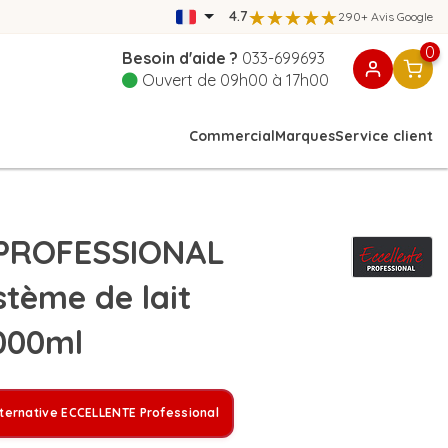
4.7
290+ Avis Google
0
Besoin d'aide ?
033-699693
Ouvert de 09h00 à 17h00
Commercial
Marques
Service client
PROFESSIONAL
tème de lait
1000ml
lternative ECCELLENTE Professional