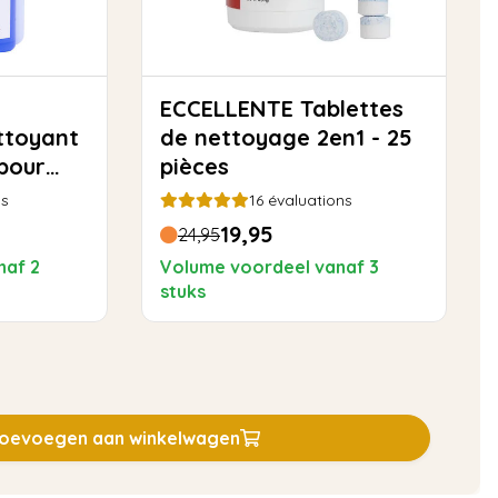
ECCELLENTE Tablettes
de nettoyage 2en1 - 25
 pour
pièces
ns
16
évaluations
19,95
24,95
naf 2
Volume voordeel vanaf 3
stuks
oevoegen aan winkelwagen