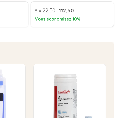
x
22,50
112,50
5
Vous économisez 10%