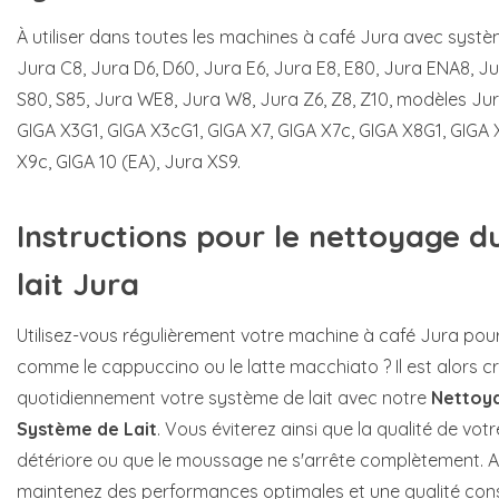
À utiliser dans toutes les machines à café Jura avec système
Jura C8, Jura D6, D60, Jura E6, Jura E8, E80, Jura ENA8, Jur
S80, S85, Jura WE8, Jura W8, Jura Z6, Z8, Z10, modèles Jura
GIGA X3G1, GIGA X3cG1, GIGA X7, GIGA X7c, GIGA X8G1, GIGA 
X9c, GIGA 10 (EA), Jura XS9.
Instructions pour le nettoyage 
lait Jura
Utilisez-vous régulièrement votre machine à café Jura pour
comme le cappuccino ou le latte macchiato ? Il est alors c
quotidiennement votre système de lait avec notre
Nettoya
Système de Lait
. Vous éviterez ainsi que la qualité de vot
détériore ou que le moussage ne s'arrête complètement. A
maintenez des performances optimales et une qualité con