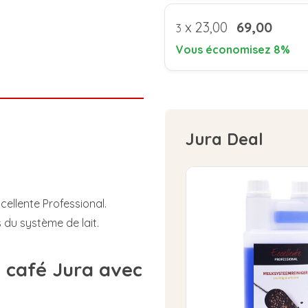
x
23,00
69,00
3
Vous économisez 8%
Jura Deal
cellente Professional.
du système de lait.
à café Jura avec