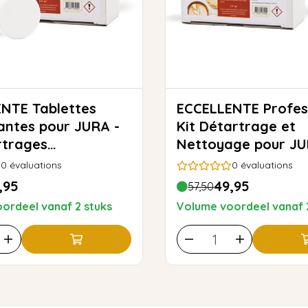
ablettes
ECCELLENTE Profes
antes pour JURA -
Kit Détartrage et
rtrages
Nettoyage pour J
iques
0
évaluations
0
évaluations
,95
49,95
57,50
ordeel vanaf 2 stuks
Volume voordeel vanaf 