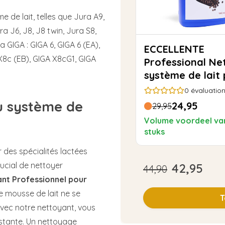
 de lait, telles que Jura A9,
a J6, J8, J8 twin, Jura S8,
 GIGA : GIGA 6, GIGA 6 (EA),
ECCELLENTE
X8c (EB), GIGA X8cG1, GIGA
Professional Nettoyant
système de lait
Jura - 1000ml
0
évaluatio
du système de
24,95
29,95
Volume voordeel va
stuks
 des spécialités lactées
rucial de nettoyer
42,95
44,90
nt Professionnel pour
re mousse de lait ne se
T
vec notre nettoyant, vous
stante. Un nettoyage