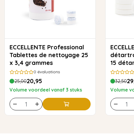
ECCELLENTE Professional
ECCELLENTE T
Tablettes de nettoyage 25
détartr
x 3,4 grammes
15 déta
économ
0
évaluations
20,95
29
25,00
32,50
Volume voordeel vanaf 3 stuks
Volume vo