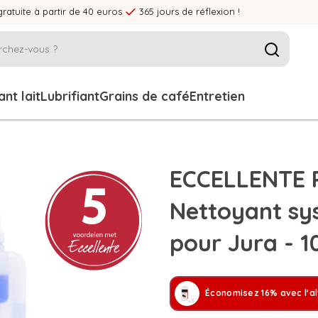
gratuite à partir de 40 euros
365 jours de réflexion !
nt lait
Lubrifiant
Grains de café
Entretien
ECCELLENTE 
Nettoyant sys
pour Jura - 
Économisez 16% avec l'a