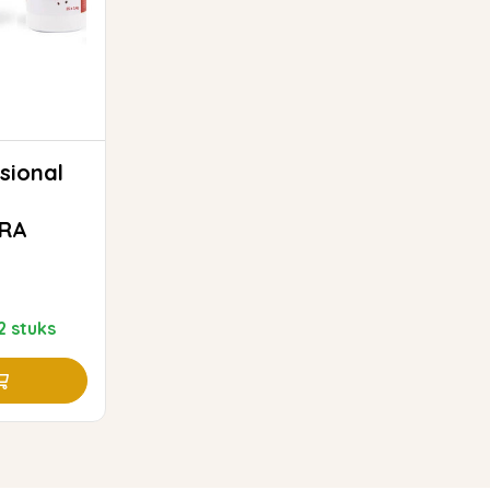
sional
URA
2 stuks