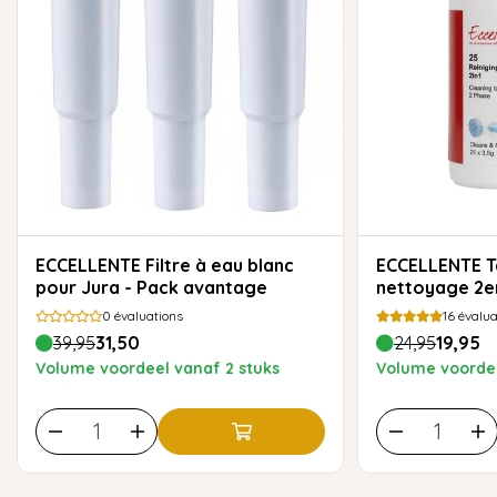
ECCELLENTE Filtre à eau blanc
ECCELLENTE Tablettes de
pour Jura - Pack avantage
nettoyage 2en
0
évaluations
16
évalua
39,95
31,50
24,95
19,95
Volume voordeel vanaf 2 stuks
Volume voordee