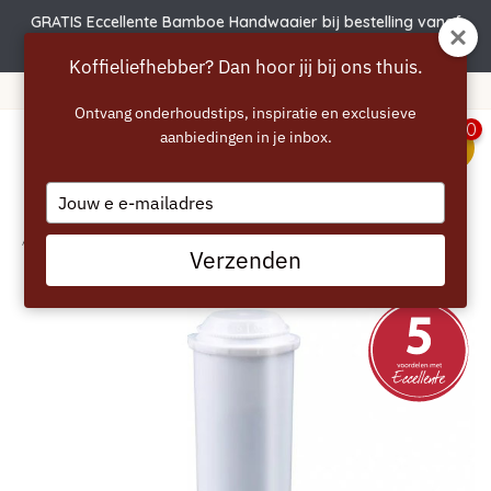
GRATIS Eccellente Bamboe Handwaaier bij bestelling vanaf
€50 | Actie verlengd t.e.m. 6 augustus!
Koffieliefhebber? Dan hoor jij bij ons thuis.
te à partir de 40 euros
365 jour
Ontvang onderhoudstips, inspiratie en exclusieve
0
aanbiedingen in je inbox.
menu
Type
your
email
Accueil
/
ECCELLENTE Filtre à eau blanc pour Jura
Verzenden