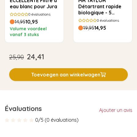
ECCELLENTE Filtre à
MR TAYLOR
eau blanc pour Jura
Détartrant rapide
biologique - 5
0
évaluations
utilisations
0
évaluations
14,95
10,95
19,95
14,95
Volume voordeel
vanaf 3 stuks
24,41
25,90
Toevoegen aan winkelwagen
Évaluations
Ajouter un avis
0/5 (0 évaluations)