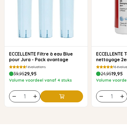
ECCELLENTE Filtre à eau Blue
ECCELLENTE Tablettes de
pour Jura - Pack avantage
nettoyage 2en
1
évaluations
16
évalua
39,95
29,95
24,95
19,95
Volume voordeel vanaf 4 stuks
Volume voordee