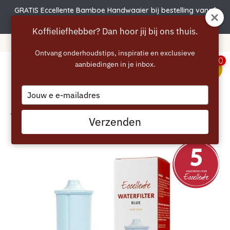
GRATIS Eccellente Bamboe Handwaaier bij bestelling vanaf
€50 | Actie verlengd t.e.m. 6 augustus!
Koffieliefhebber? Dan hoor jij bij ons thuis.
ite à partir de 40 euros
365 jou
Ontvang onderhoudstips, inspiratie en exclusieve
0
aanbiedingen in je inbox.
menu
Type
your
email
Accueil
/
ECCELLENTE Filtre à eau Blue pour Jura
Verzenden