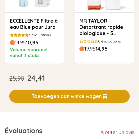
ECCELLENTE Filtre à
MR TAYLOR
eau Blue pour Jura
Détartrant rapide
biologique - 5
5
évaluations
utilisations
0
évaluations
14,95
10,95
19,95
14,95
Volume voordeel
vanaf 3 stuks
24,41
25,90
Toevoegen aan winkelwagen
Évaluations
Ajouter un avis