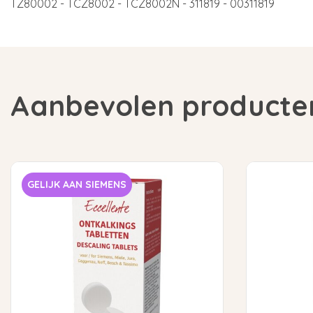
TZ80002 - TCZ8002 - TCZ8002N - 311819 - 00311819
Aanbevolen producte
GELIJK AAN SIEMENS