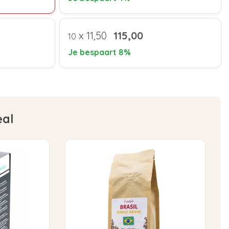
x
11,50
115,00
10
Je bespaart 8%
eal