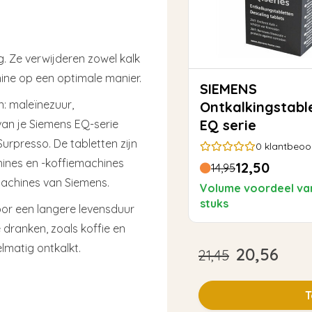
. Ze verwijderen zowel kalk
hine op een optimale manier.
SIEMENS
: maleïnezuur,
Ontkalkingstabl
EQ serie
van je Siemens EQ-serie
rpresso. De tabletten zijn
0
klantbeoo
ines en -koffiemachines
12,50
14,95
achines van Siemens.
Volume voordeel va
stuks
or een langere levensduur
dranken, zoals koffie en
lmatig ontkalkt.
20,56
21,45
T