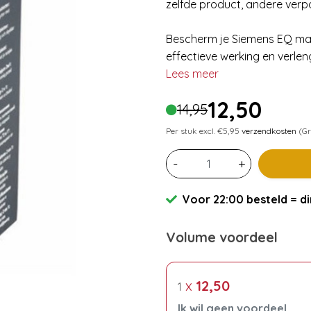
zelfde product, andere verp
Bescherm je Siemens EQ mach
effectieve werking en verlen
Lees meer
12,50
14,95
Per stuk excl. €5,95
verzendkosten
(Gr
-
+
Voor 22:00 besteld = di
Volume voordeel
x
12,50
1
Ik wil geen voordeel