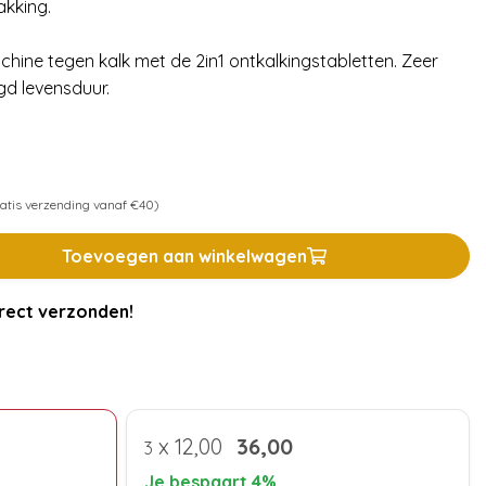
akking.
ine tegen kalk met de 2in1 ontkalkingstabletten. Zeer
gd levensduur.
atis verzending vanaf €40)
Toevoegen aan winkelwagen
rect verzonden!
x
12,00
36,00
3
Je bespaart 4%