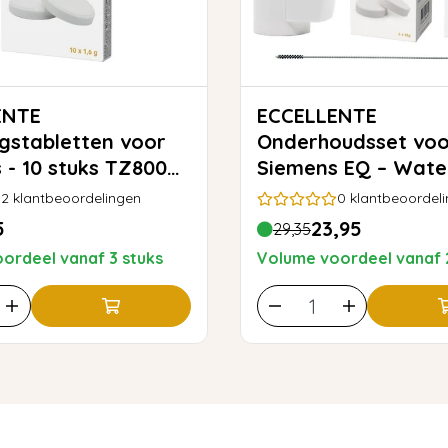
ENTE
ECCELLENTE
ngstabletten voor
Onderhoudsset voo
 - 10 stuks TZ80001
Siemens EQ – Water
01
Ontkalker & Reinig
2
klantbeoordelingen
0
klantbeoordel
5
23,95
29,35
ordeel vanaf 3 stuks
Volume voordeel vanaf 