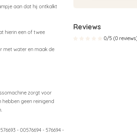
mpje aan dat hij ontkalkt
Reviews
aat hierin een of twee
0/5 (0 reviews
or met water en maak de
essomachine zorgt voor
n hebben geen reinigend
.
00576693 - 00576694 - 576694 -