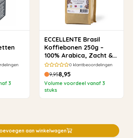
ECCELLENTE Brasil
etten
Koffiebonen 250g –
100% Arabica, Zacht &
Rond
rdelingen
0
klantbeoordelingen
8,95
9,95
naf 3
Volume voordeel vanaf 3
stuks
oevoegen aan winkelwagen