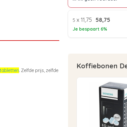
x
11,75
58,75
5
Je bespaart 6%
Koffiebonen D
tabletten
. Zelfde prijs, zelfde