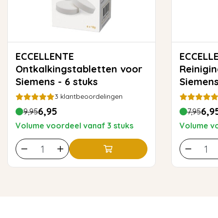
ECCELLENTE
ECCELL
Ontkalkingstabletten voor
Reinigi
Siemens - 6 stuks
Siemens
| TZ600
3
klantbeoordelingen
6,95
6,9
9,95
7,95
Volume voordeel vanaf 3 stuks
Volume vo