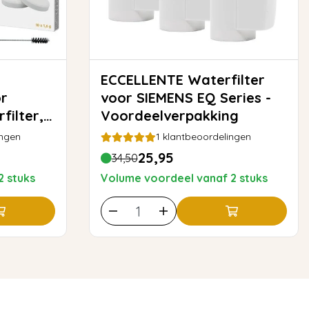
ECCELLENTE Waterfilter
r
voor SIEMENS EQ Series -
filter,
Voordeelverpakking
ing
ingen
1
klantbeoordelingen
25,95
34,50
2 stuks
Volume voordeel vanaf 2 stuks