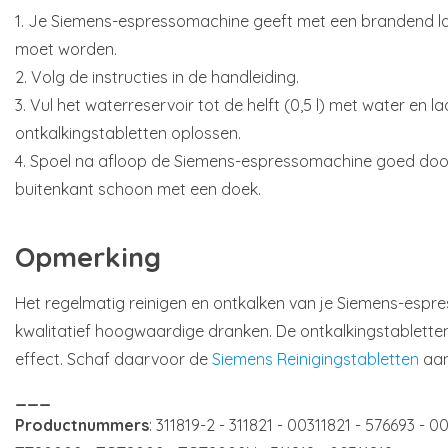
1. Je Siemens-espressomachine geeft met een brandend la
moet worden.
2. Volg de instructies in de handleiding.
3. Vul het waterreservoir tot de helft (0,5 l) met water en l
ontkalkingstabletten oplossen.
4. Spoel na afloop de Siemens-espressomachine goed do
buitenkant schoon met een doek.
Opmerking
Het regelmatig reinigen en ontkalken van je Siemens-espr
kwalitatief hoogwaardige dranken. De ontkalkingstablette
effect. Schaf daarvoor de
Siemens Reinigingstabletten
aan
___
Productnummers
: 311819-2 - 311821 - 00311821 - 576693 - 