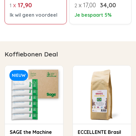
x
17,90
x
17,00
34,00
1
2
Ik wil geen voordeel
Je bespaart 5%
Koffiebonen Deal
NIEUW
SAGE the Machine
ECCELLENTE Brasil