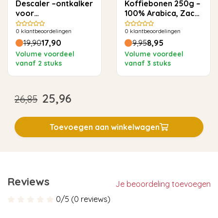
Descaler –ontkalker
Koffiebonen 250g –
voor
100% Arabica, Zacht
espressomachines -
& Rond
0
klantbeoordelingen
0
klantbeoordelingen
6 x 25g (SCC101)
19,90
17,90
9,95
8,95
Volume voordeel
Volume voordeel
vanaf 2 stuks
vanaf 3 stuks
25,96
26,85
Toevoegen aan winkelwagen
Reviews
Je beoordeling toevoegen
0/5 (0 reviews)