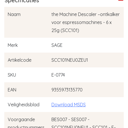
Specificaties
Naam
the Machine Descaler –ontkalker
voor espressomachines - 6 x
25g (SCC101)
Merk
SAGE
Artikelcode
SCC101NEU0ZEU1
SKU
E-0774
EAN
9355973135770
Veiligheidsblad
Download MSDS
Voorgaande
BES007 - SES007 -
productnummers
SCC101NEU0NEU1 - SCC101 - E-