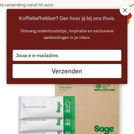
365 dagen bedenktijd!
0
Koffieliefhebber? Dan hoor jij bij ons thuis.
menu
Ontvang onderhoudstips, inspiratie en exclusieve
aanbiedingen in je inbox.
Home
/
SAGE the Machine Descaler –ontkalker voor espressomachines - 6 x
25g (SCC101)
Type
your
email
Verzenden
NIEUW