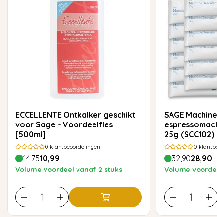
ECCELLENTE Ontkalker geschikt
SAGE Machine Descaler –
voor Sage - Voordeelfles
espressomachi
[500ml]
25g (SCC102)
0
klantbeoordelingen
0
klantb
14,75
10,99
32,90
28,90
Volume voordeel vanaf 2 stuks
Volume voordee