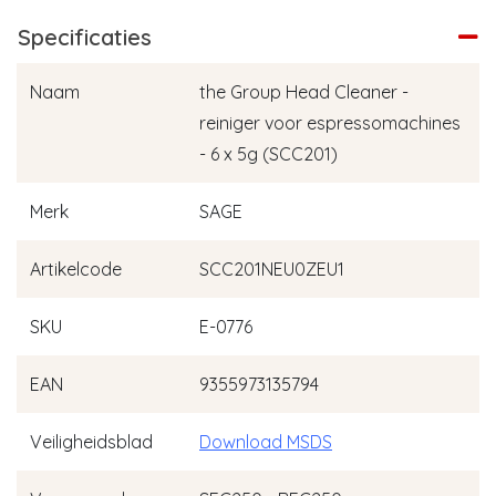
Specificaties
Naam
the Group Head Cleaner -
reiniger voor espressomachines
- 6 x 5g (SCC201)
Merk
SAGE
Artikelcode
SCC201NEU0ZEU1
SKU
E-0776
EAN
9355973135794
Veiligheidsblad
Download MSDS