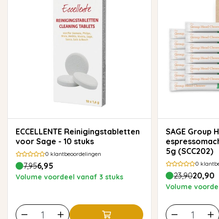
ECCELLENTE Reinigingstabletten
SAGE Group Head Cleaner -
voor Sage - 10 stuks
espressomachi
5g (SCC202)
0
klantbeoordelingen
0
klantb
7,95
6,95
23,90
20,90
Volume voordeel vanaf 3 stuks
Volume voordee