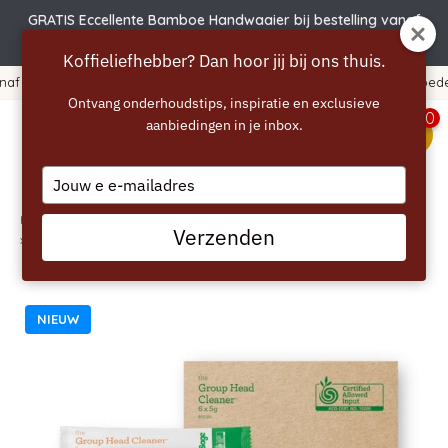
GRATIS Eccellente Bamboe Handwaaier bij bestelling vanaf
€50 | Actie verlengd t.e.m. 6 augustus!
Koffieliefhebber? Dan hoor jij bij ons thuis.
365 dagen bedenktijd!
Ontvang onderhoudstips, inspiratie en exclusieve
0
aanbiedingen in je inbox.
menu
Type
your
email
Home
/
SAGE the Group Head Cleaner - reiniger voor espressomachines - 6
Verzenden
x 5g (SCC201)
NIEUW