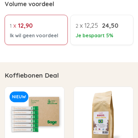
Volume voordeel
x
12,90
x
12,25
24,50
1
2
Ik wil geen voordeel
Je bespaart 5%
Koffiebonen Deal
NIEUW