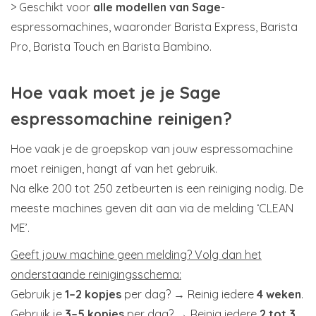
> Geschikt voor
alle modellen van Sage
-
espressomachines, waaronder Barista Express, Barista
Pro, Barista Touch en Barista Bambino.
Hoe vaak moet je je Sage
espressomachine reinigen?
Hoe vaak je de groepskop van jouw espressomachine
moet reinigen, hangt af van het gebruik.
Na elke 200 tot 250 zetbeurten is een reiniging nodig. De
meeste machines geven dit aan via de melding ‘CLEAN
ME’.
Geeft jouw machine geen melding? Volg dan het
onderstaande reinigingsschema:
Gebruik je
1–2 kopjes
per dag? → Reinig iedere
4 weken
.
Gebruik je
3–5 kopjes
per dag? → Reinig iedere
2 tot 3