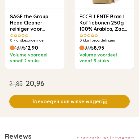
SAGE the Group
ECCELLENTE Brasil
Head Cleaner -
Koffiebonen 250g –
reiniger voor
100% Arabica, Zacht
espressomachines -
& Rond
0
klantbeoordelingen
0
klantbeoordelingen
6 x 5g (SCC201)
13,95
12,90
9,95
8,95
Volume voordeel
Volume voordeel
vanaf 2 stuks
vanaf 3 stuks
20,96
21,85
Toevoegen aan winkelwagen
Reviews
Je beoordeling toevoegen