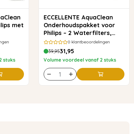
ECCELLENTE AquaClean
ilips met
Onderhoudspakket voor
Philips – 2 Waterfilters,
Ontkalker & Reiniging
ingen
0
klantbeoordelingen
31,95
39,95
2 stuks
Volume voordeel vanaf 2 stuks