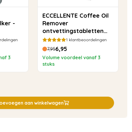
ECCELLENTE Coffee Oil
lker -
Remover
ontvettingstabletten
voor Philips Saeco - 10
rdelingen
1
klantbeoordelingen
stuks
6,95
7,95
naf 3
Volume voordeel vanaf 3
stuks
oevoegen aan winkelwagen