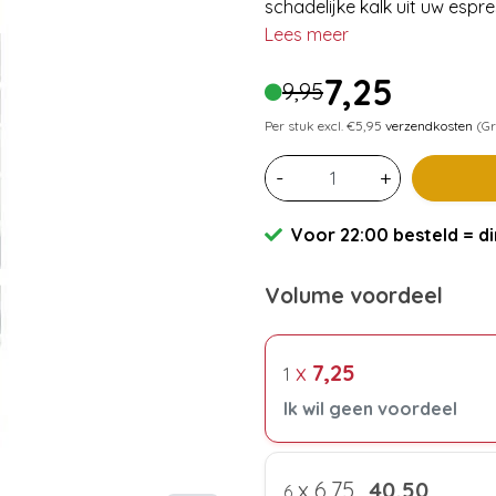
schadelijke kalk uit uw espr
Lees meer
7,25
9,95
Per stuk excl. €5,95
verzendkosten
(Gr
-
+
Voor 22:00 besteld = di
Volume voordeel
x
7,25
1
Ik wil geen voordeel
x
6,75
40,50
6