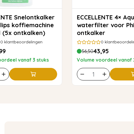
ontkalker
ECCELLENTE 4× AquaClean
ilips koffiemachine
waterfilter voor Ph
l (5x ontkalken)
ontkalker
0
klantbeoordelingen
0
klantbeoordel
99
43,95
56,50
ordeel vanaf 3 stuks
Volume voordeel vanaf 