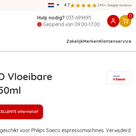
4.7
290+ Google reviews
0
Hulp nodig?
033-699693
Geopend van 09:00-17:00
Zakelijk
Merken
Klantenservice
O Vloeibare
250ml
ELLENTE alternatief
geschikt voor Philips Saeco espressomachines. Verwijderd