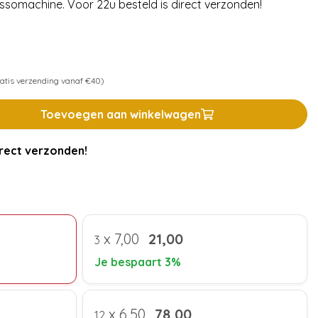
essomachine. Voor 22u besteld is direct verzonden!
atis verzending vanaf €40)
Toevoegen aan winkelwagen
rect verzonden!
x
7,00
21,00
3
Je bespaart 3%
x
6,50
78,00
12