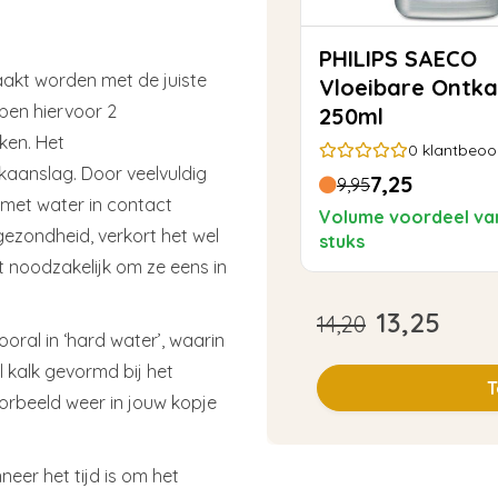
PHILIPS SAECO
kt worden met de juiste
Vloeibare Ontka
ben hiervoor 2
250ml
ken. Het
0
klantbeoo
kaanslag. Door veelvuldig
7,25
9,95
 met water in contact
Volume voordeel va
 gezondheid, verkort het wel
stuks
noodzakelijk om ze eens in
13,25
14,20
oral in ‘hard water’, waarin
 kalk gevormd bij het
T
voorbeeld weer in jouw kopje
er het tijd is om het