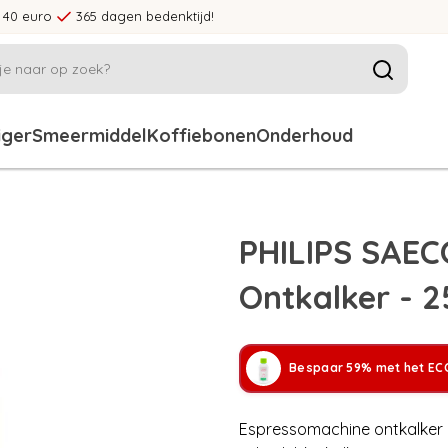
 40 euro
365 dagen bedenktijd!
iger
Smeermiddel
Koffiebonen
Onderhoud
PHILIPS SAEC
Ontkalker - 
Bespaar 59% met het ECC
Espressomachine ontkalker 