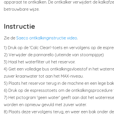
apparaat te ontkalken. De ontkalker verwijdert de kalkafzet
betrouwbare wijze.
Instructie
Zie de
Saeco ontkalkinginstructie video
.
1) Druk op de 'Calc Clean'-toets en vervolgens op de espre
2) Verwijder de pannarello (uiteinde van stoompijpje)
3) Haal het waterfilter uit het reservoir.
4) Giet een volledige bus ontkalkingsvloeistof in het waterr
zuiver kraanwater tot aan het MAX-niveau.
5) Plaats het reservoir terug in de machine en een lege bak
6) Druk op de espressotoets om de ontkalkingsprocedure t
7) Het pictogram 'geen water' geeft aan dat het waterres
worden en opnieuw gevuld met zuiver water.
8) Plaats deze vervolgens terug, en weer een bak onder de 