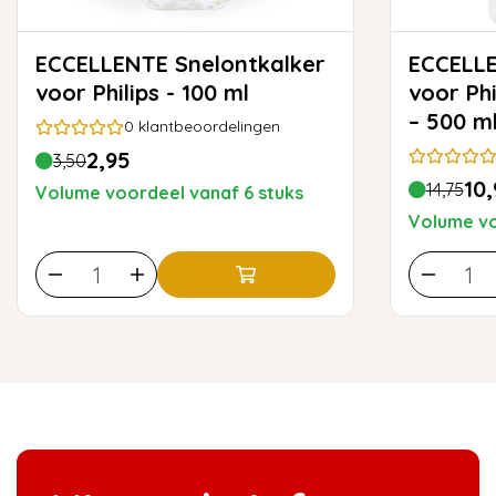
ECCELLENTE Snelontkalker
ECCELLENTE Snel
voor Philips - 100 ml
voor Ph
– 500 m
0
klantbeoordelingen
2,95
3,50
10,
14,75
Volume voordeel vanaf 6 stuks
Volume vo