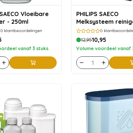
O Vloeibare
PHILIPS SAECO
er - 250ml
Melksysteem reinig
0
klantbeoordelingen
0
klantbeoordel
5
10,95
12,95
ordeel vanaf 3 stuks
Volume voordeel vanaf 