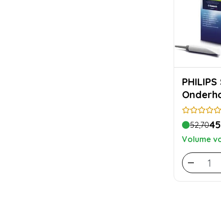
PHILIPS
Onderh
45
52,70
Volume vo