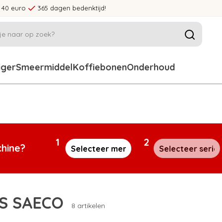
 40 euro
365 dagen bedenktijd!
iger
Smeermiddel
Koffiebonen
Onderhoud
1
2
chine?
PS SAECO
8 artikelen