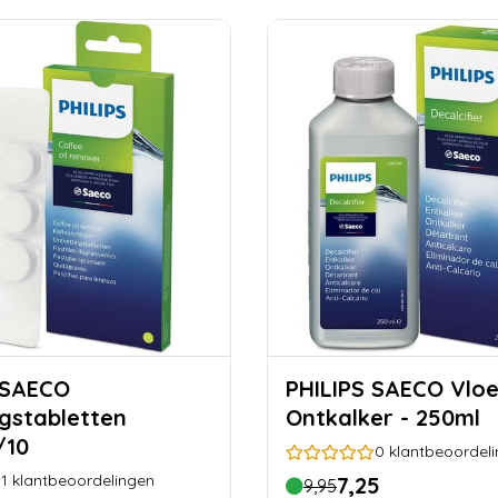
 SAECO
PHILIPS SAECO Vloeibare
ngstabletten
Ontkalker - 250ml
/10
0
klantbeoordel
1
klantbeoordelingen
7,25
9,95