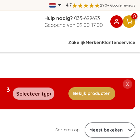
4.7
290+ Google reviews
0
Hulp nodig?
033-699693
Geopend van 09:00-17:00
Zakelijk
Merken
Klantenservice
3
Bekijk producten
Sorteren op