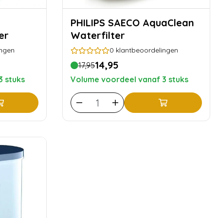
PHILIPS SAECO AquaClean
er
Waterfilter
ingen
0
klantbeoordelingen
14,95
17,95
3 stuks
Volume voordeel vanaf 3 stuks