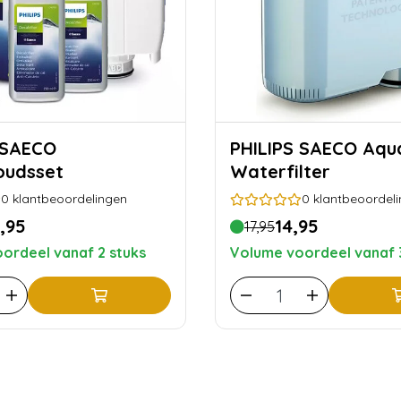
 SAECO
PHILIPS SAECO AquaClean
oudsset
Waterfilter
0
klantbeoordelingen
0
klantbeoordel
,95
14,95
17,95
ordeel vanaf 2 stuks
Volume voordeel vanaf 