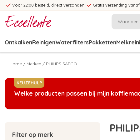
Voor 22:00 besteld, direct verzonden!
Gratis verzending vanaf
Ontkalken
Reinigen
Waterfilters
Pakketten
Melkrein
Home
/
Merken
/
PHILIPS SAECO
KEUZEHULP
Welke producten passen bij mijn koffiema
PHILI
Filter op merk