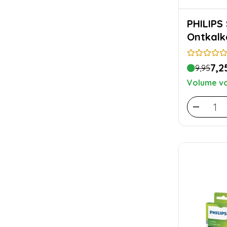
PHILIPS SAEC
Ontkalk
7,2
9,95
Volume vo