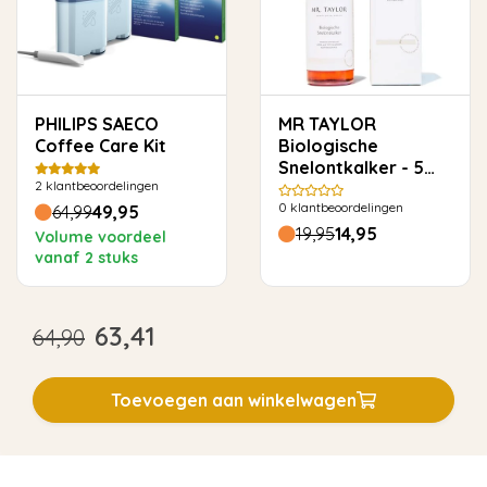
PHILIPS SAECO
MR TAYLOR
Coffee Care Kit
Biologische
Snelontkalker - 5
2
klantbeoordelingen
keer ontkalken
0
klantbeoordelingen
64,99
49,95
19,95
14,95
Volume voordeel
vanaf 2 stuks
63,41
64,90
Toevoegen aan winkelwagen