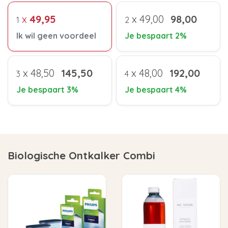
x
49,95
x
49,00
98,00
1
2
Ik wil geen voordeel
Je bespaart 2%
x
48,50
145,50
x
48,00
192,00
3
4
Je bespaart 3%
Je bespaart 4%
Biologische Ontkalker Combi