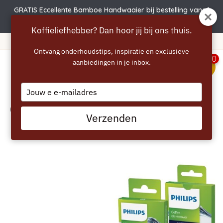
GRATIS Eccellente Bamboe Handwaaier bij bestelling vanaf
€50 | Actie verlengd t.e.m. 6 augustus!
Koffieliefhebber? Dan hoor jij bij ons thuis.
Gratis verzending vanaf 40 euro
Ontvang onderhoudstips, inspiratie en exclusieve
0
aanbiedingen in je inbox.
menu
Type
your
email
Home
/
PHILIPS SAECO Coffee Care Kit
Verzenden