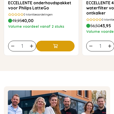
ECCELLENTE onderhoudspakket
ECCELLENTE 4× AquaClean
voor Philips LatteGo
waterfilter vo
ontkalker
0
klantbeoordelingen
0
klantb
49,95
40,00
56,50
43,95
Volume voordeel vanaf 2 stuks
Volume voordee