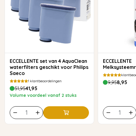
ECCELLENTE set van 4 AquaClean
ECCELLENTE
waterfilters geschikt voor Philips
Melksysteemre
Saeco
klantbeo
1
klantbeoordelingen
9,95
8,95
51,95
41,95
Volume voordeel vanaf 2 stuks