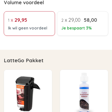
Volume voordeel
x
29,95
x
29,00
58,00
1
2
Ik wil geen voordeel
Je bespaart 3%
LatteGo Pakket