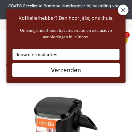
GRATIS Eccellente Bamboe Handwaaier bij bestelling vanaf
€50
Koffieliefhebber? Dan hoor jij bij ons thuis.
af 40 euro
365 dagen bedenk
Ontvang onderhoudstips, inspiratie en exclusieve
0
aanbiedingen in je inbox.
menu
Type
your
email
Home
/
PHILIPS LatteGo melkreservoir CA6708/10 (zwart) – origineel
Verzenden