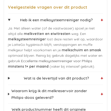
Veelgestelde vragen over dit product
+
Heb ik een melksysteemreiniger nodig?
Ja. Met alleen water (of de vaatwasser) spoel je niet
altijd alle
melkvetten en eiwitresten
weg. Een
melksysteemreiniger
lost deze resten wél op, waardoor
je LatteGo hygiënisch blijft, verstoppingen en muffe
melkgeur helpt voorkomen en je
melkschuim en smaak
optimaal blijven. Reinig bij gebruik dagelijks met water en
gebruik
Eccellente melksysteemreiniger voor Philips
minstens 1× per maand
(vaker bij intensief gebruik).
+
Wat is de levertijd van dit product?
Waarom krijg ik dit melkreservoir zonder
+
Philips-doos geleverd?
Welk productnummer heeft dit originele