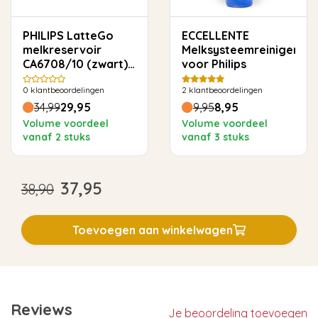
PHILIPS LatteGo
ECCELLENTE
melkreservoir
Melksysteemreiniger
CA6708/10 (zwart)
voor Philips
– origineel
0
klantbeoordelingen
2
klantbeoordelingen
34,99
29,95
9,95
8,95
Volume voordeel
Volume voordeel
vanaf 2 stuks
vanaf 3 stuks
37,95
38,90
Toevoegen aan winkelwagen
Reviews
Je beoordeling toevoegen