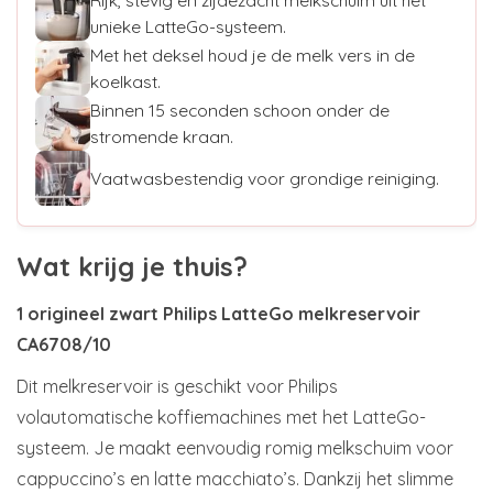
Rijk, stevig en zijdezacht melkschuim uit het
unieke LatteGo-systeem.
Met het deksel houd je de melk vers in de
koelkast.
Binnen 15 seconden schoon onder de
stromende kraan.
Vaatwasbestendig voor grondige reiniging.
Wat krijg je thuis?
1 origineel zwart Philips LatteGo melkreservoir
CA6708/10
Dit melkreservoir is geschikt voor Philips
volautomatische koffiemachines met het LatteGo-
systeem. Je maakt eenvoudig romig melkschuim voor
cappuccino’s en latte macchiato’s. Dankzij het slimme