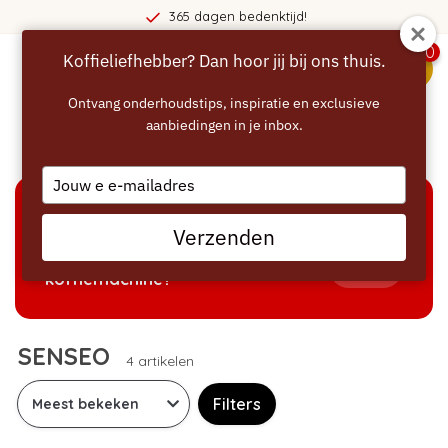
365 dagen bedenktijd!
0
Koffieliefhebber? Dan hoor jij bij ons thuis.
menu
Ontvang onderhoudstips, inspiratie en exclusieve
aanbiedingen in je inbox.
Home
/
Merken
/
SENSEO
Type
your
email
KEUZEHULP
Verzenden
Welke producten passen bij mijn
Tonen
koffiemachine?
SENSEO
4 artikelen
Filters