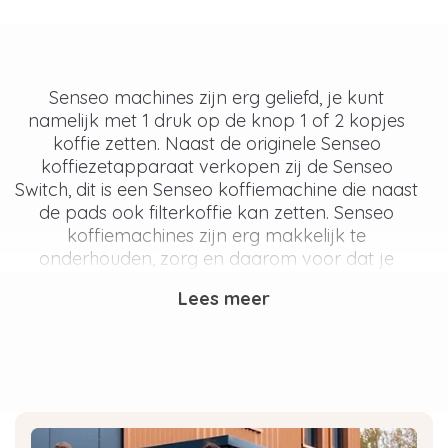
Senseo machines zijn erg geliefd, je kunt
namelijk met 1 druk op de knop 1 of 2 kopjes
koffie zetten. Naast de originele Senseo
koffiezetapparaat verkopen zij de Senseo
Switch, dit is een Senseo koffiemachine die naast
de pads ook filterkoffie kan zetten. Senseo
koffiemachines zijn erg makkelijk te
onderhouden, zorg en daarom voor dat je
iedere maand je Senseo koffiemachine ontkalkt
Lees meer
met Senseo Sarista.
Door het ontkalken en reinigen zorg je dat je
espresso, cappuccino, latte of gewone koffie
altijd heerlijk smaken. Daarnaast kan je een
waterfilter gebruiken als het water in je