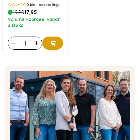
voor WMF 100x 2gram
0
klantbeoordelingen
19,90
17,95
Volume voordeel vanaf
3 stuks