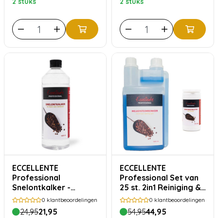
2 stuks
2 stuks
ECCELLENTE
ECCELLENTE
Professional
Professional Set van
Snelontkalker -
25 st. 2in1 Reiniging &
melkzuur 1000ml
1L Melkreiniger
0
klantbeoordelingen
0
klantbeoordelingen
24,95
21,95
54,95
44,95