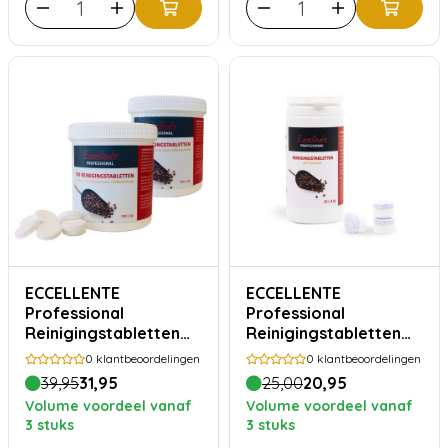
ECCELLENTE
ECCELLENTE
Professional
Professional
Reinigingstabletten
Reinigingstabletten
voor Melitta Cafina
25 x 3,4 gram
0
klantbeoordelingen
0
klantbeoordelingen
200x 2gram
39,95
31,95
25,00
20,95
Volume voordeel vanaf
Volume voordeel vanaf
3 stuks
3 stuks