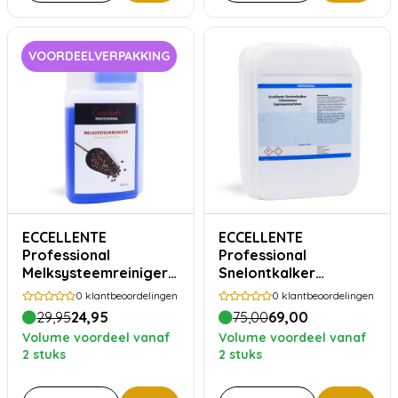
VOORDEELVERPAKKING
ECCELLENTE
ECCELLENTE
Professional
Professional
Melksysteemreiniger -
Snelontkalker
1000ml
Jerrycan 10 liter -
0
klantbeoordelingen
0
klantbeoordelingen
Highly Concentrated,
29,95
24,95
75,00
69,00
100x ontkalken
Volume voordeel vanaf
Volume voordeel vanaf
2 stuks
2 stuks