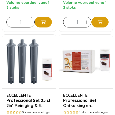
Volume voordeel vanaf
Volume voordeel vanaf
2 stuks
2 stuks
ECCELLENTE
ECCELLENTE
Professional Set 25 st.
Professional Set
2in1 Reiniging & 3
Ontkalking en
JURA PRO Smart+
Reiniging voor JURA
0
klantbeoordelingen
0
klantbeoordelingen