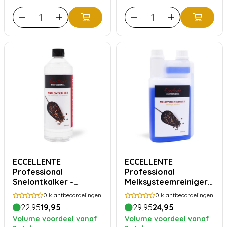
ECCELLENTE
ECCELLENTE
Professional
Professional
Snelontkalker -
Melksysteemreiniger
citroenzuur 1000ml
voor Melitta - 1000ml
0
klantbeoordelingen
0
klantbeoordelingen
22,95
19,95
29,95
24,95
Volume voordeel vanaf
Volume voordeel vanaf