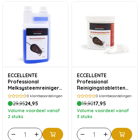
ECCELLENTE
ECCELLENTE
Professional
Professional
Melksysteemreiniger
Reinigingstabletten
voor Jura - 1000ml
100x 2gram
0
klantbeoordelingen
0
klantbeoordelingen
29,95
24,95
19,90
17,95
Volume voordeel vanaf
Volume voordeel vanaf
2 stuks
3 stuks