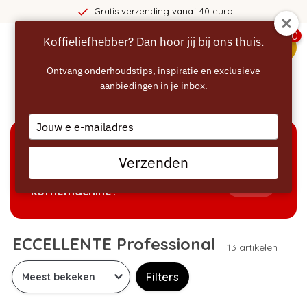
ratis verzending vanaf 40 euro
0
Koffieliefhebber? Dan hoor jij bij ons thuis.
menu
Ontvang onderhoudstips, inspiratie en exclusieve
aanbiedingen in je inbox.
Home
/
Merken
/
ECCELLENTE Professional
Type
your
email
KEUZEHULP
Verzenden
Welke producten passen bij mijn
Tonen
koffiemachine?
ECCELLENTE Professional
13 artikelen
Filters