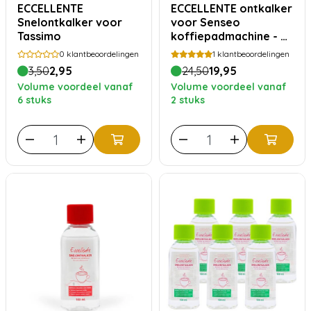
ECCELLENTE
ECCELLENTE ontkalker
Snelontkalker voor
voor Senseo
Tassimo
koffiepadmachine - 7
stuks
0
klantbeoordelingen
1
klantbeoordelingen
3,50
2,95
24,50
19,95
Volume voordeel vanaf
Volume voordeel vanaf
6 stuks
2 stuks