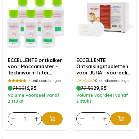
ECCELLENTE ontkalker
ECCELLENTE
voor Moccamaster -
Ontkalkingstabletten
Technivorm filter
voor JURA - voordelig
koffiezetapparaat - 6
15x ontkalken
1
klantbeoordelingen
0
klantbeoordelingen
stuks
21,00
16,95
32,50
29,95
Volume voordeel vanaf
Volume voordeel vanaf
2 stuks
2 stuks