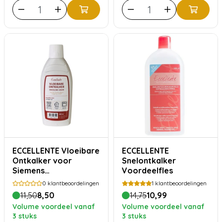
ECCELLENTE Vloeibare
ECCELLENTE
Ontkalker voor
Snelontkalker
Siemens
Voordeelfles
koffiemachine en
0
klantbeoordelingen
1
klantbeoordelingen
stoomoven
11,50
8,50
14,75
10,99
Volume voordeel vanaf
Volume voordeel vanaf
3 stuks
3 stuks