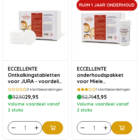
RUIM 1 JAAR ONDERHOUD
ECCELLENTE
ECCELLENTE
Ontkalkingstabletten
onderhoudspakket
voor JURA - voordelig
voor Miele
15x ontkalken
koffiemachine - ruim 1
0
klantbeoordelingen
1
klantbeoordelingen
jaar ontkalken &
32,50
29,95
52,75
43,95
reinigen
Volume voordeel vanaf
Volume voordeel vanaf
2 stuks
2 stuks