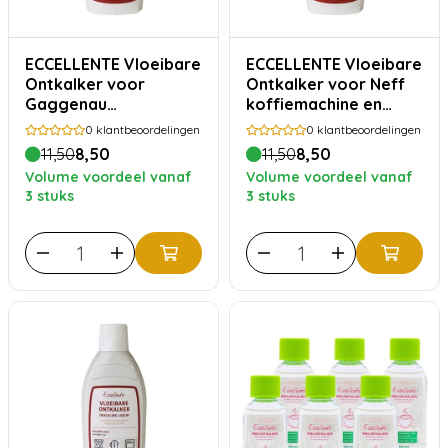
ECCELLENTE Vloeibare
ECCELLENTE Vloeibare
Ontkalker voor
Ontkalker voor Neff
Gaggenau
koffiemachine en
koffiemachine en
stoomoven
0
klantbeoordelingen
0
klantbeoordelingen
stoomoven
11,50
8,50
11,50
8,50
Volume voordeel vanaf
Volume voordeel vanaf
3 stuks
3 stuks