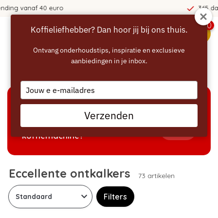
365 dagen bedenktijd!
0
Koffieliefhebber? Dan hoor jij bij ons thuis.
menu
Ontvang onderhoudstips, inspiratie en exclusieve
aanbiedingen in je inbox.
Home
/
Ontkalken
/
Eccellente ontkalkers
Type
your
email
KEUZEHULP
Verzenden
Welke producten passen bij mijn
Tonen
koffiemachine?
Eccellente ontkalkers
73 artikelen
Filters