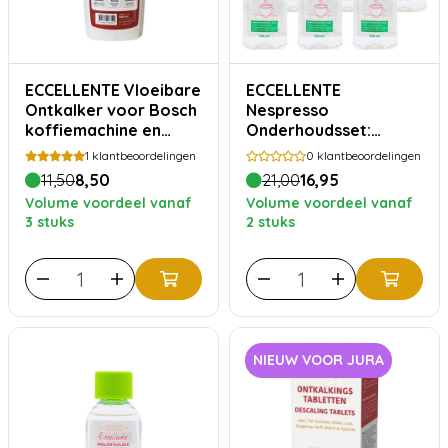
ECCELLENTE Vloeibare
ECCELLENTE
Ontkalker voor Bosch
Nespresso
koffiemachine en
Onderhoudsset:
stoomoven
Jaarvoorraad
1
klantbeoordelingen
0
klantbeoordelingen
Ontkalker
11,50
8,50
21,00
16,95
Volume voordeel vanaf
Volume voordeel vanaf
3 stuks
2 stuks
NIEUW VOOR JURA