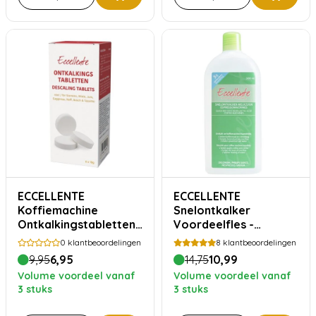
ECCELLENTE
ECCELLENTE
Koffiemachine
Snelontkalker
Ontkalkingstabletten
Voordeelfles -
- 6 stuks
Melkzuur
0
klantbeoordelingen
8
klantbeoordelingen
9,95
6,95
14,75
10,99
Volume voordeel vanaf
Volume voordeel vanaf
3 stuks
3 stuks