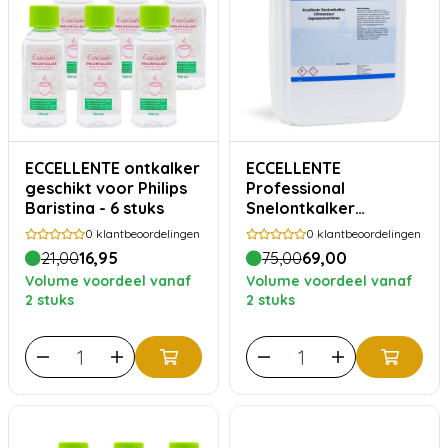
ECCELLENTE ontkalker
ECCELLENTE
geschikt voor Philips
Professional
Baristina - 6 stuks
Snelontkalker
Jerrycan 10 liter -
0
klantbeoordelingen
0
klantbeoordelingen
Highly Concentrated,
21,00
16,95
75,00
69,00
100x ontkalken
Volume voordeel vanaf
Volume voordeel vanaf
2 stuks
2 stuks