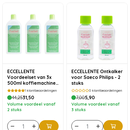
ECCELLENTE
ECCELLENTE Ontkalker
Voordeelset van 3x
voor Saeco Philips - 2
500ml koffiemachine
stuks
ontkalker voor
1
klantbeoordelingen
0
klantbeoordelingen
DeLonghi
44,25
31,50
7,00
5,90
Volume voordeel vanaf
Volume voordeel vanaf
2 stuks
3 stuks