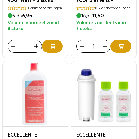
voor Neff - 6 stuks
voor Siemens –
Ontkalker 500 ml + 10
0
klantbeoordelingen
0
klantbeoordelingen
Reinigingstabletten
9,95
6,95
16,50
11,50
Volume voordeel vanaf
Volume voordeel vanaf
3 stuks
3 stuks
ECCELLENTE
ECCELLENTE