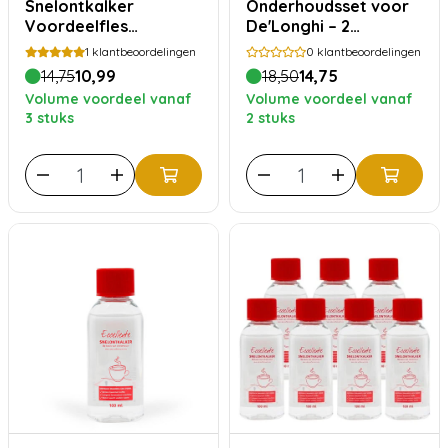
Snelontkalker
Onderhoudsset voor
Voordeelfles
De'Longhi – 2
(Siemens Bosch)
maanden
1
klantbeoordelingen
0
klantbeoordelingen
14,75
10,99
18,50
14,75
Volume voordeel vanaf
Volume voordeel vanaf
3 stuks
2 stuks