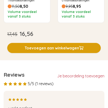
1
klantbeoordelingen
0
klantbeoordelingen
stoomoven
11,50
8,50
9,95
8,95
Volume voordeel
Volume voordeel
vanaf 3 stuks
vanaf 3 stuks
16,56
17,45
Toevoegen aan winkelwagen
Reviews
Je beoordeling toevoegen
5/5 (1 reviews)