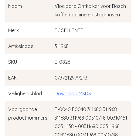
Naam
Vloeibare Ontkalker voor Bosch
koffiemachine en stoomoven
Merk
ECCELLENTE
Artikelcode
311968
SKU
E-0826
EAN
0737212979243
Veiligheidsblad
Download MSDS
Voorgaande
E-0040 E0040 311680 311968
productnummers
311680 311968 00310748 00310451
00311138 - 00311680 00311968
00311680 00311968 00310748