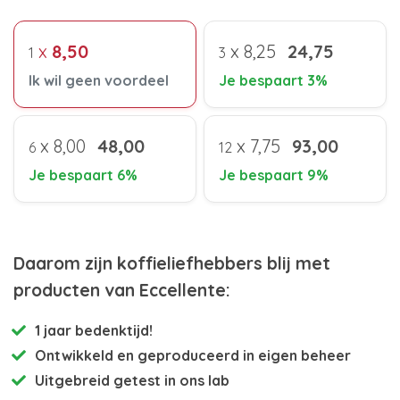
x
8,50
x
8,25
24,75
1
3
Ik wil geen voordeel
Je bespaart 3%
x
8,00
48,00
x
7,75
93,00
6
12
Je bespaart 6%
Je bespaart 9%
Daarom zijn koffieliefhebbers blij met
producten van Eccellente:
1 jaar bedenktijd!
Ontwikkeld en
geproduceerd in eigen beheer
Uitgebreid getest
in ons lab