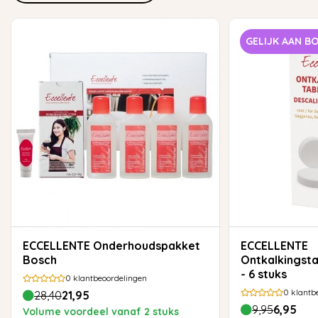
GELIJK AAN B
ECCELLENTE Onderhoudspakket
ECCELLENTE
Bosch
Ontkalkingst
- 6 stuks
0
klantbeoordelingen
0
klantb
28,40
21,95
9,95
6,95
Volume voordeel vanaf 2 stuks