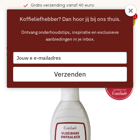
ng vanaf 40 euro
365 dagen 
0
Koffieliefhebber? Dan hoor jij bij ons thuis.
menu
Ontvang onderhoudstips, inspiratie en exclusieve
aanbiedingen in je inbox.
Home
/
ECCELLENTE Vloeibare Ontkalker voor Bosch koffiemachine en
stoomoven
Type
your
email
Verzenden