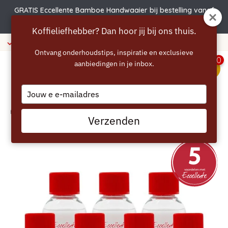
GRATIS Eccellente Bamboe Handwaaier bij bestelling vanaf
€50 | Actie verlengd t.e.m. 6 augustus!
Koffieliefhebber? Dan hoor jij bij ons thuis.
naf 40 euro
365 dagen beden
Ontvang onderhoudstips, inspiratie en exclusieve
0
aanbiedingen in je inbox.
menu
Type
your
email
Home
/
ECCELLENTE ontkalker voor Senseo koffiepadmachine - 7 stuks
Verzenden