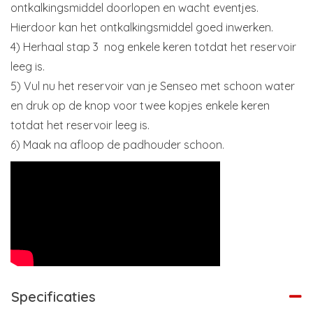
ontkalkingsmiddel doorlopen en wacht eventjes.
Hierdoor kan het ontkalkingsmiddel goed inwerken.
4) Herhaal stap 3 nog enkele keren totdat het reservoir
leeg is.
5) Vul nu het reservoir van je Senseo met schoon water
en druk op de knop voor twee kopjes enkele keren
totdat het reservoir leeg is.
6) Maak na afloop de padhouder schoon.
Specificaties