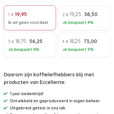
x
19,95
x
19,25
38,50
1
2
Ik wil geen voordeel
Je bespaart 4%
x
18,75
56,25
x
18,25
73,00
3
4
Je bespaart 6%
Je bespaart 9%
Daarom zijn koffieliefhebbers blij met
producten van Eccellente:
1 jaar bedenktijd!
Ontwikkeld en
geproduceerd in eigen beheer
Uitgebreid getest
in ons lab