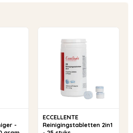
ECCELLENTE
iger -
Reinigingstabletten 2in1
80 gram
- 25 stuks