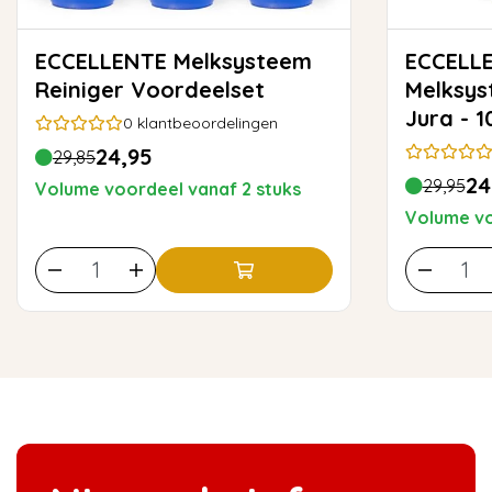
ECCELLENTE Melksysteem
ECCELLE
Reiniger Voordeelset
Melksys
Jura - 
0
klantbeoordelingen
24,95
29,85
24
29,95
Volume voordeel vanaf 2 stuks
Volume vo