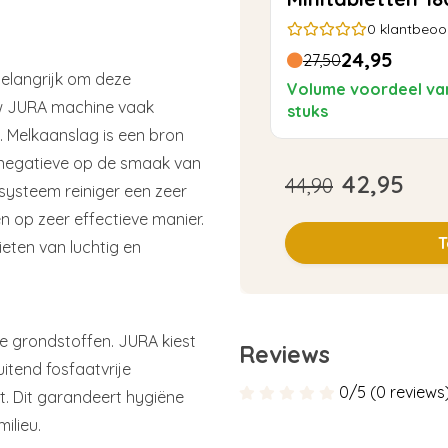
0
klantbeoo
24,95
27,50
elangrijk om deze
Volume voordeel va
uw JURA machine vaak
stuks
. Melkaanslag is een bron
n negatieve op de smaak van
42,95
44,90
systeem reiniger een zeer
en op zeer effectieve manier.
T
eten van luchtig en
 grondstoffen. JURA kiest
Reviews
itend fosfaatvrije
0/5 (0 reviews
t. Dit garandeert hygiëne
ilieu.