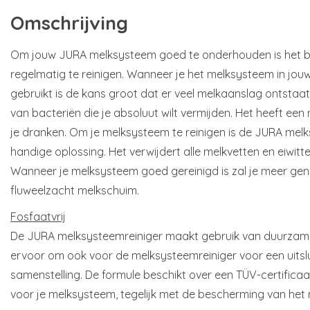
Omschrijving
Om jouw JURA melksysteem goed te onderhouden is het b
regelmatig te reinigen. Wanneer je het melksysteem in jo
gebruikt is de kans groot dat er veel melkaanslag ontstaat
van bacteriën die je absoluut wilt vermijden. Het heeft ee
je dranken. Om je melksysteem te reinigen is de JURA melk
handige oplossing. Het verwijdert alle melkvetten en eiwitt
Wanneer je melksysteem goed gereinigd is zal je meer geni
fluweelzacht melkschuim.
Fosfaatvrij
De JURA melksysteemreiniger maakt gebruik van duurzame
ervoor om ook voor de melksysteemreiniger voor een uitslu
samenstelling. De formule beschikt over een TÜV-certificaa
voor je melksysteem, tegelijk met de bescherming van het m