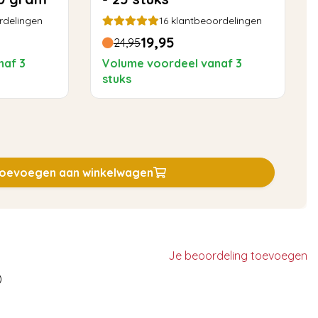
rdelingen
16
klantbeoordelingen
19,95
24,95
naf 3
Volume voordeel vanaf 3
stuks
oevoegen aan winkelwagen
Je beoordeling toevoegen
)