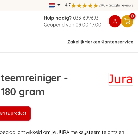
4.7
290+ Google reviews
0
Hulp nodig?
033-699693
Geopend van 09:00-17:00
Zakelijk
Merken
Klantenservice
teemreiniger -
n 180 gram
LENTE product
Speciaal ontwikkeld om je JURA melksysteem te ontzien