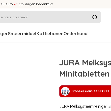
 40 euro
365 dagen bedenktijd!
iger
Smeermiddel
Koffiebonen
Onderhoud
JURA Melksys
Minitablette
Probeer eens een ECCEL
JURA Melksysteemreiniger. 