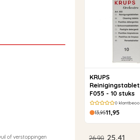
KRUPS
Reinigingstable
F055 - 10 stuks
0
klantbeoo
11,95
13,95
25,41
vuil of verstoppingen
26,90