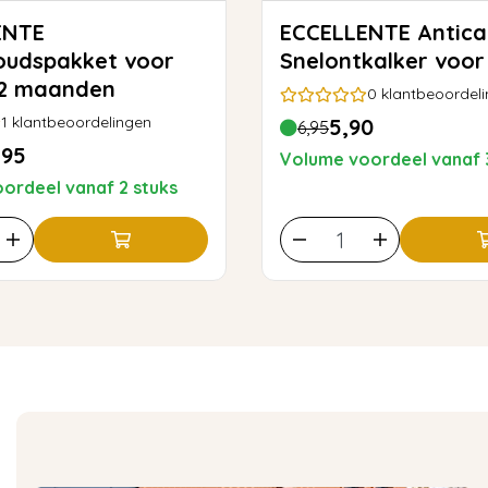
ENTE
ECCELLENTE Anticalc
oudspakket voor
Snelontkalker voor
 2 maanden
0
klantbeoordel
1
klantbeoordelingen
5,90
6,95
,95
Volume voordeel vanaf 
ordeel vanaf 2 stuks