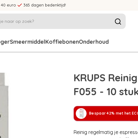
 40 euro
365 dagen bedenktijd!
iger
Smeermiddel
Koffiebonen
Onderhoud
KRUPS Reinig
F055 - 10 stu
Bespaar 42% met het ECC
Reinig regelmatig je espres