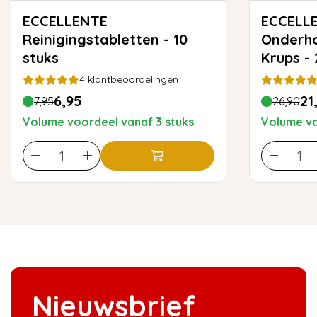
ECCELLENTE
ECCELL
Reinigingstabletten - 10
Onderh
stuks
Krups -
4
klantbeoordelingen
6,95
21
7,95
26,90
Volume voordeel vanaf 3 stuks
Volume vo
Nieuwsbrief