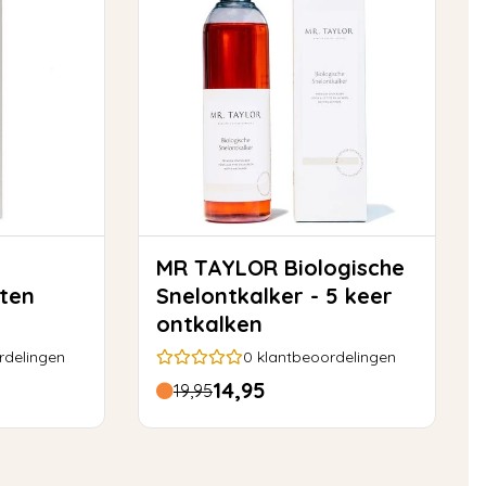
MR TAYLOR Biologische
tten
Snelontkalker - 5 keer
ontkalken
rdelingen
0
klantbeoordelingen
14,95
19,95