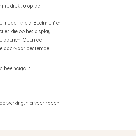
jnt, drukt u op de
.
mogelijkheid ‘Beginnen’ en
ties die op het display
 te openen. Open de
 de daarvoor bestemde
 beëindigd is.
de werking, hiervoor raden