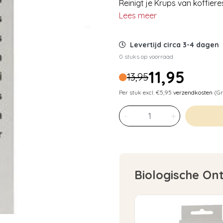
Reinigt je Krups van koffieres
Lees meer
Levertijd circa 3-4 dagen
0 stuks op voorraad
11,95
13,95
Per stuk excl. €5,95
verzendkosten
(Gr
-
+
Biologische On