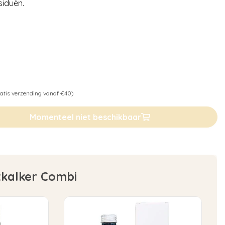
iduën.
atis verzending vanaf €40)
Momenteel niet beschikbaar
tkalker Combi