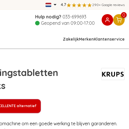
4.7
290+ Google reviews
0
Hulp nodig?
033-699693
Geopend van 09:00-17:00
Zakelijk
Merken
Klantenservice
ingstabletten
ks
ELLENTE alternatief
somachine om een goede werking te blijven garanderen.