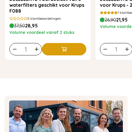
waterfilters geschikt voor Krups
voor Krups -
F088
1
klantbe
0
klantbeoordelingen
26,90
21,95
37,50
28,95
Volume voordee
Volume voordeel vanaf 2 stuks