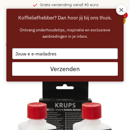
Gratis verzending vanaf 40 euro
0
Koffieliefhebber? Dan hoor jij bij ons thuis.
menu
Ontvang onderhoudstips, inspiratie en exclusieve
aanbiedingen in je inbox.
Home
/
KRUPS Melksysteemreiniger (2x 100ml) XS9000
Type
your
email
Verzenden