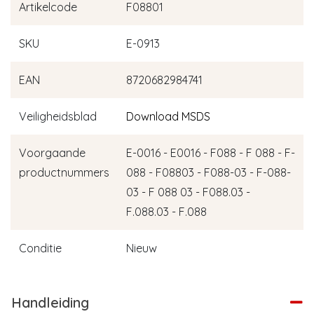
Artikelcode
F08801
SKU
E-0913
EAN
8720682984741
Veiligheidsblad
Download MSDS
Voorgaande
E-0016 - E0016 - F088 - F 088 - F-
productnummers
088 - F08803 - F088-03 - F-088-
03 - F 088 03 - F088.03 -
F.088.03 - F.088
Conditie
Nieuw
Handleiding