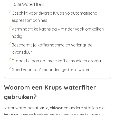
F088 Waterfilters
✓
Geschikt voor diverse Krups volautomatische
espressomachines
✓
Vermindert kalkaanslag – minder vaak ontkalken
nodig
✓
Beschermt je koffiemachine en verlengt de
levensduur
✓
Draagt bij aan optimale koffiesmaak en aroma
✓
Goed voor ca. 6 maanden gefilterd water
Waarom een Krups waterfilter
gebruiken?
Kraanwater bevat
kalk
,
chloor
en andere stoffen die
invloed
kunnen hebben op de werking van je Krups