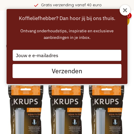
Gratis verzending vanaf 40 euro
0
Koffieliefhebber? Dan hoor jij bij ons thuis.
menu
Ontvang onderhoudstips, inspiratie en exclusieve
aanbiedingen in je inbox.
Home
/
KRUPS Filterpatroon Claris F08801 - 3 stuks
Type
your
email
Verzenden