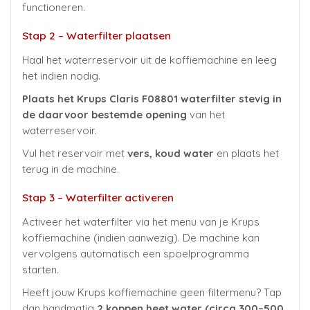
functioneren.
Stap 2 – Waterfilter plaatsen
Haal het waterreservoir uit de koffiemachine en leeg
het indien nodig.
Plaats het Krups Claris F08801 waterfilter stevig in
de daarvoor bestemde opening
van het
waterreservoir.
Vul het reservoir met
vers, koud water
en plaats het
terug in de machine.
Stap 3 – Waterfilter activeren
Activeer het waterfilter via het menu van je Krups
koffiemachine (indien aanwezig). De machine kan
vervolgens automatisch een spoelprogramma
starten.
Heeft jouw Krups koffiemachine geen filtermenu? Tap
dan handmatig
2 koppen heet water (circa 300–500