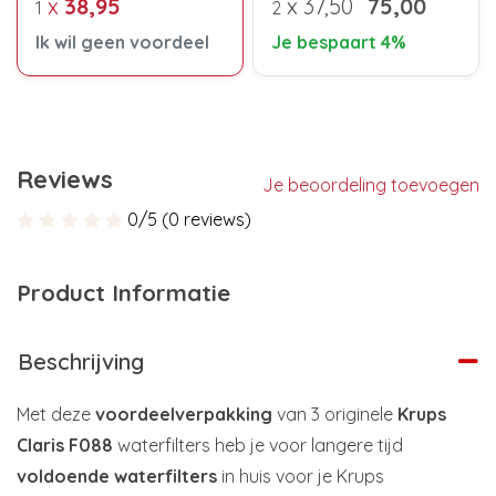
x
38,95
x
37,50
75,00
1
2
Ik wil geen voordeel
Je bespaart 4%
Reviews
Je beoordeling toevoegen
0/5 (0 reviews)
Product Informatie
Beschrijving
Met deze
voordeelverpakking
van 3 originele
Krups
Claris F088
waterfilters heb je voor langere tijd
voldoende waterfilters
in huis voor je Krups