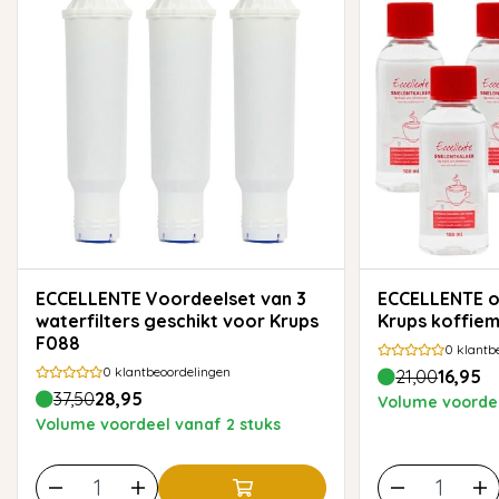
ECCELLENTE Voordeelset van 3
ECCELLENTE ontkalker voor
waterfilters geschikt voor Krups
Krups koffiem
F088
0
klantb
0
klantbeoordelingen
21,00
16,95
37,50
28,95
Volume voordee
Volume voordeel vanaf 2 stuks