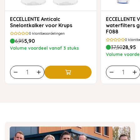
ECCELLENTE Anticalc
ECCELLENTE Voordeelset van 3
Snelontkalker voor Krups
waterfilters 
F088
0
klantbeoordelingen
0
klantb
6,95
5,90
37,50
28,95
Volume voordeel vanaf 3 stuks
Volume voordee