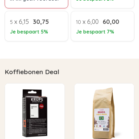
x
6,15
30,75
x
6,00
60,00
5
10
Je bespaart 5%
Je bespaart 7%
Koffiebonen Deal