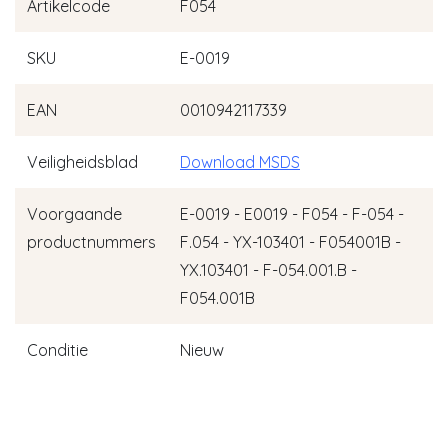
Artikelcode
F054
SKU
E-0019
EAN
0010942117339
Veiligheidsblad
Download MSDS
Voorgaande
E-0019 - E0019 - F054 - F-054 -
productnummers
F.054 - YX-103401 - F054001B -
YX.103401 - F-054.001.B -
F054.001B
Conditie
Nieuw