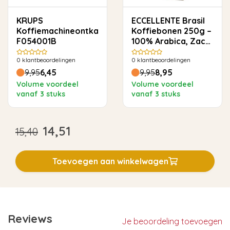
KRUPS
ECCELLENTE Brasil
Koffiemachineontkalker
Koffiebonen 250g –
F054001B
100% Arabica, Zacht
& Rond
0
klantbeoordelingen
0
klantbeoordelingen
9,95
6,45
9,95
8,95
Volume voordeel
Volume voordeel
vanaf 3 stuks
vanaf 3 stuks
14,51
15,40
Toevoegen aan winkelwagen
Reviews
Je beoordeling toevoegen