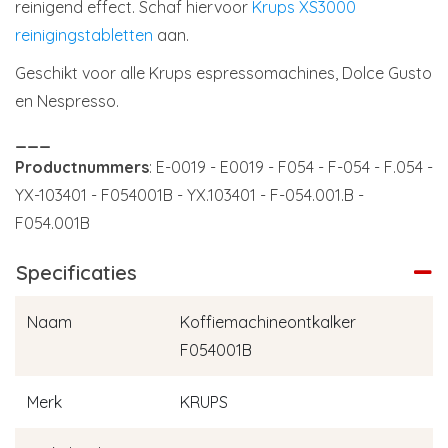
reinigend effect. Schaf hiervoor
Krups XS3000
reinigingstabletten
aan.
Geschikt voor alle Krups espressomachines, Dolce Gusto
en Nespresso.
___
Productnummers
: E-0019 - E0019 - F054 - F-054 - F.054 -
YX-103401 - F054001B - YX.103401 - F-054.001.B -
F054.001B
Specificaties
Naam
Koffiemachineontkalker
F054001B
Merk
KRUPS