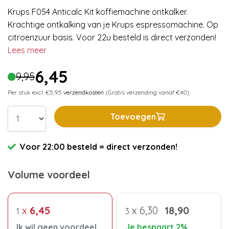
Krups F054 Anticalc Kit koffiemachine ontkalker.
Krachtige ontkalking van je Krups espressomachine. Op
citroenzuur basis. Voor 22u besteld is direct verzonden!
Lees meer
6,45
9,95
Per stuk excl. €5,95
verzendkosten
(Gratis verzending vanaf €40)
Toevoegen
Voor 22:00 besteld = direct verzonden!
Volume voordeel
x
6,45
x
6,30
18,90
1
3
Ik wil geen voordeel
Je bespaart 2%