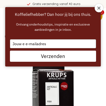
Gratis verzending vanaf 40 euro
0
Koffieliefhebber? Dan hoor jij bij ons thuis.
menu
Ontvang onderhoudstips, inspiratie en exclusieve
aanbiedingen in je inbox.
Home
/
KRUPS Koffiemachineontkalker F054001B
Type
your
email
Verzenden