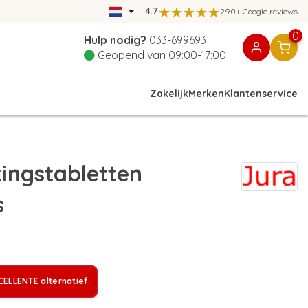
4.7
290+ Google reviews
0
Hulp nodig?
033-699693
Geopend van 09:00-17:00
Zakelijk
Merken
Klantenservice
ingstabletten
s
ELLENTE alternatief