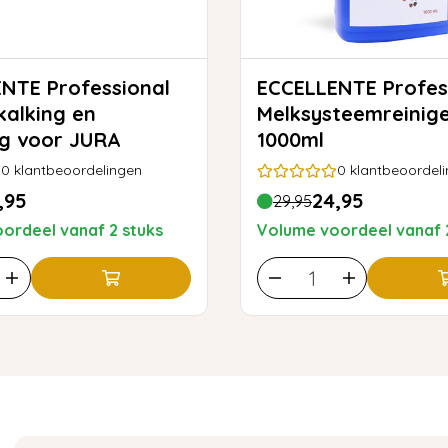
NTE Professional
ECCELLENTE Profes
kalking en
Melksysteemreinige
ng voor JURA
1000ml
0
klantbeoordelingen
0
klantbeoordel
,95
24,95
29,95
ordeel vanaf 2 stuks
Volume voordeel vanaf 