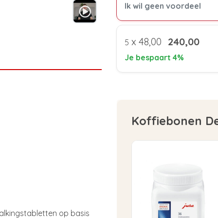
Ik wil geen voordeel
x
48,00
240,00
5
Je bespaart 4%
Koffiebonen D
lkingstabletten op basis