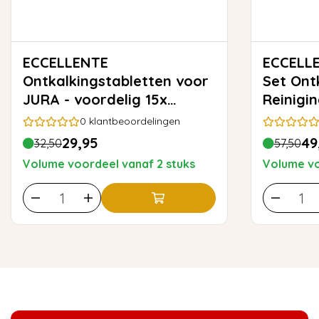
ECCELLENTE
ECCELLE
Ontkalkingstabletten voor
Set Ont
JURA - voordelig 15x
Reinigi
ontkalken
0
klantbeoordelingen
29,95
49
32,50
57,50
Volume voordeel vanaf 2 stuks
Volume vo