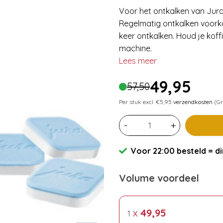
Voor het ontkalken van Jura
Regelmatig ontkalken voorko
keer ontkalken. Houd je koffi
machine.
Lees meer
49,95
57,50
Per stuk excl. €5,95
verzendkosten
(Gr
-
+
Voor 22:00 besteld = di
Volume voordeel
x
49,95
1