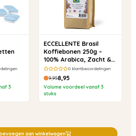
ECCELLENTE Brasil
etten
Koffiebonen 250g –
100% Arabica, Zacht &
Rond
delingen
0
klantbeoordelingen
8,95
9,95
naf 3
Volume voordeel vanaf 3
stuks
oevoegen aan winkelwagen