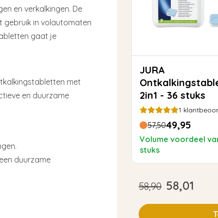
gen en verkalkingen. De
t gebruik in volautomaten
tabletten gaat je
JURA
Ontkalkingstabl
tkalkingstabletten met
2in1 - 36 stuks
ectieve en duurzame
1
klantbeoor
49,95
57,50
Volume voordeel va
ngen.
stuks
r een duurzame
58,01
58,90
T