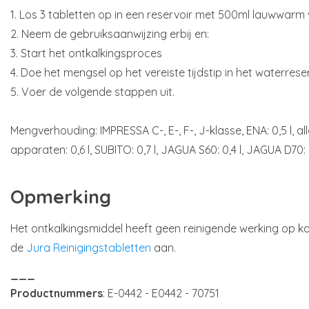
1. Los 3 tabletten op in een reservoir met 500ml lauwwarm
2. Neem de gebruiksaanwijzing erbij en:
3. Start het ontkalkingsproces
4. Doe het mengsel op het vereiste tijdstip in het waterrese
5. Voer de volgende stappen uit.
Mengverhouding: IMPRESSA C-, E-, F-, J-klasse, ENA: 0,5 l, a
apparaten: 0,6 l, SUBITO: 0,7 l, JAGUA S60: 0,4 l, JAGUA D70: 0
Opmerking
Het ontkalkingsmiddel heeft geen reinigende werking op kof
de
Jura Reinigingstabletten
aan.
___
Productnummers
: E-0442 - E0442 - 70751