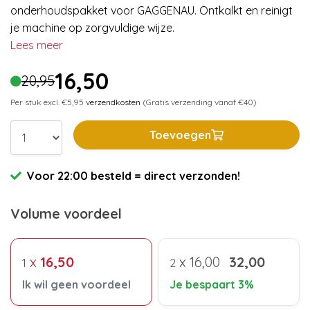
onderhoudspakket voor GAGGENAU. Ontkalkt en reinigt
je machine op zorgvuldige wijze.
Lees meer
16,50
20,95
Per stuk excl. €5,95
verzendkosten
(Gratis verzending vanaf €40)
Toevoegen
Voor 22:00 besteld = direct verzonden!
Volume voordeel
x
16,50
x
16,00
32,00
1
2
Ik wil geen voordeel
Je bespaart 3%