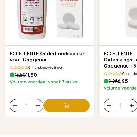
ECCELLENTE Onderhoudspakket
ECCELLENTE
voor Gaggenau
Ontkalkingsta
Gaggenau - 6
0
klantbeoordelingen
0
klantb
16,50
11,50
9,95
6,95
Volume voordeel vanaf 3 stuks
Volume voordee