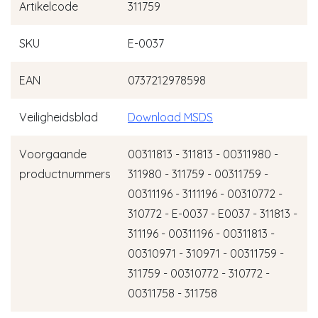
Artikelcode
311759
SKU
E-0037
EAN
0737212978598
Veiligheidsblad
Download MSDS
Voorgaande
00311813 - 311813 - 00311980 -
productnummers
311980 - 311759 - 00311759 -
00311196 - 3111196 - 00310772 -
310772 - E-0037 - E0037 - 311813 -
311196 - 00311196 - 00311813 -
00310971 - 310971 - 00311759 -
311759 - 00310772 - 310772 -
00311758 - 311758