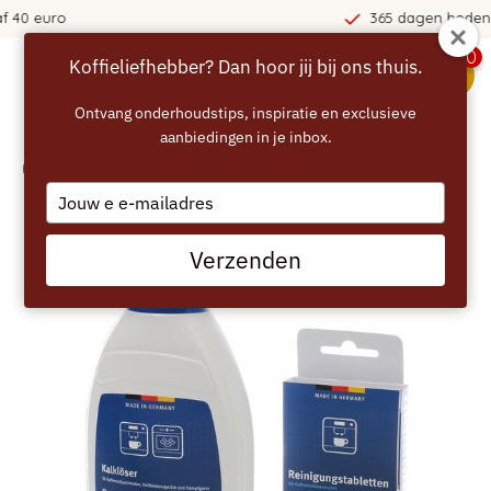
365 dagen bedenktijd!
0
Koffieliefhebber? Dan hoor jij bij ons thuis.
menu
Ontvang onderhoudstips, inspiratie en exclusieve
aanbiedingen in je inbox.
Home
/
GAGGENAU Onderhoudspakket
Type
your
email
Verzenden