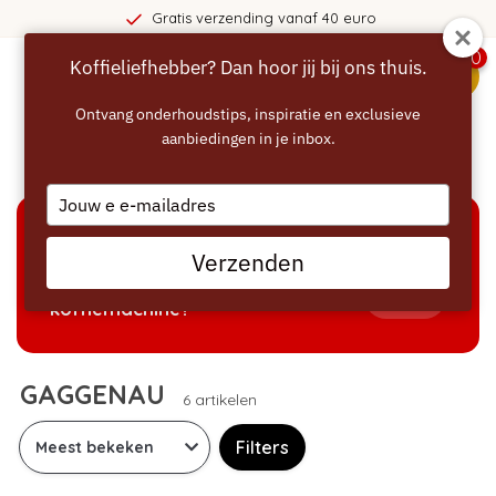
Gratis verzending vanaf 40 euro
0
Koffieliefhebber? Dan hoor jij bij ons thuis.
menu
Ontvang onderhoudstips, inspiratie en exclusieve
aanbiedingen in je inbox.
Home
/
Merken
/
GAGGENAU
Type
your
email
KEUZEHULP
Verzenden
Welke producten passen bij mijn
Tonen
koffiemachine?
GAGGENAU
6 artikelen
Filters