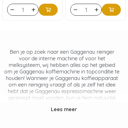
Ben je op zoek naar een Gaggenau reiniger
voor de interne machine of voor het
melksysteem, wij hebben alles op het gebied
om je Gaggenau koffiemachine in topconditie te
houden! Wanneer je Gaggenau koffieapparaat
om een reiniging vraagt of als je zelf het idee
hebt dat je Gaggenau espressomachine weer
gereinigd moet worden, kun je hem natuurlijk
het beste reinigen met de Gaggenau
Lees meer
reinigingstabletten voor je Gaggenau
koffiemachine! Soms is alleen reinigen niet
genoeg om je Gaggenau espressomachine te