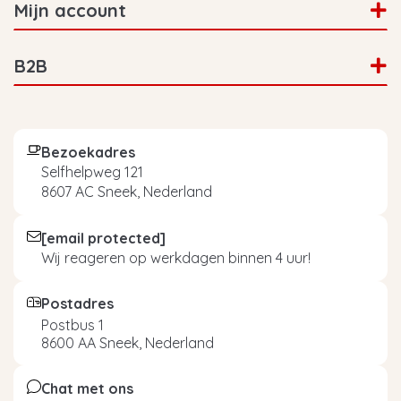
binnen een uur nog geen bevestiging per e-mail
Mijn account
gekregen? Neem dan contact op met de
klantenservice. Samen komen wij er altijd uit!
B2B
Bezoekadres
Selfhelpweg 121
8607 AC Sneek, Nederland
[email protected]
Wij reageren op werkdagen binnen 4 uur!
Postadres
Postbus 1
8600 AA Sneek, Nederland
Chat met ons