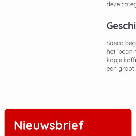
deze categ
Gesch
Saeco bego
het ‘bean-
kopje koff
een groot
Nieuwsbrief