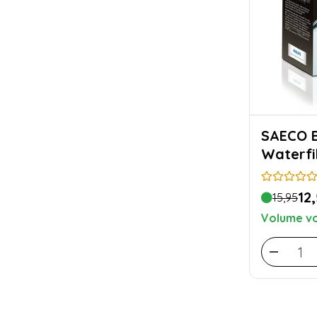
SAECO Brita Intenza
Waterfi
12
15,95
Volume vo