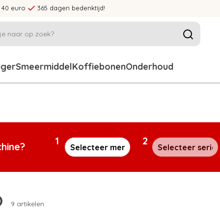
 40 euro
365 dagen bedenktijd!
iger
Smeermiddel
Koffiebonen
Onderhoud
1
2
chine?
O
9 artikelen