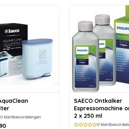
SAECO Ontkalker
lter
Espressomachine o
2 x 250 ml
0
klantbeoordelingen
0
klantbeoordel
,90