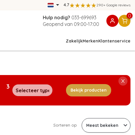
4.7
290+ Google reviews
0
Hulp nodig?
033-699693
Geopend van 09:00-17:00
Zakelijk
Merken
Klantenservice
3
Bekijk producten
Sorteren op