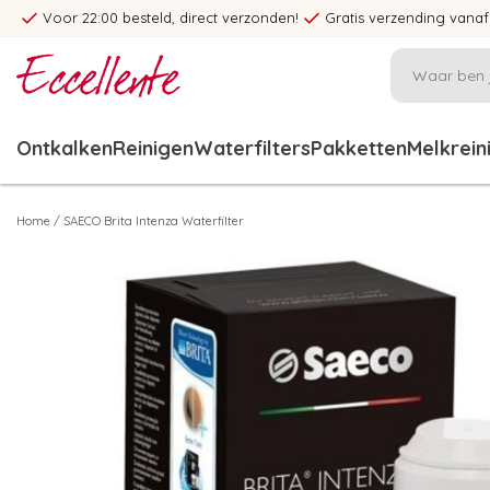
Voor 22:00 besteld, direct verzonden!
Gratis verzending vanaf
Ontkalken
Reinigen
Waterfilters
Pakketten
Melkrein
Home
/
SAECO Brita Intenza Waterfilter