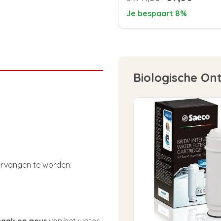
Je bespaart 8%
Biologische On
vervangen te worden.
aak en geur
van het water