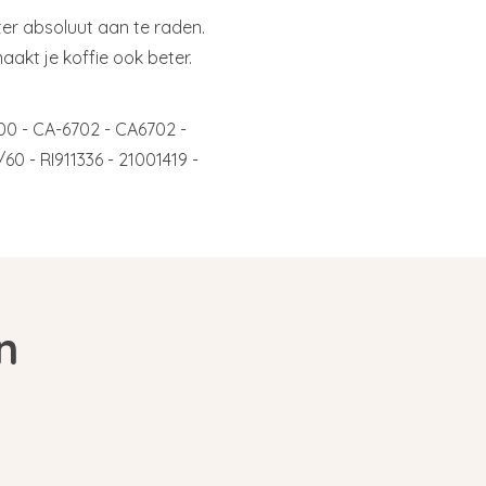
ter absoluut aan te raden.
aakt je koffie ook beter.
00 - CA-6702 - CA6702 -
0 - RI911336 - 21001419 -
n