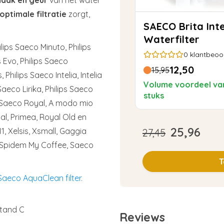
optimale filtratie
zorgt,
SAECO Brita Intenza
Waterfilter
ilips Saeco Minuto, Philips
0
klantbeoo
s Evo, Philips Saeco
12,50
15,95
Philips Saeco Intelia, Intelia
Volume voordeel va
 Saeco Lirika, Philips Saeco
stuks
ps Saeco Royal, A modo mio
al, Primea, Royal Old en
25,96
1, Xelsis, Xsmall, Gaggia
27,45
 Spidem My Coffee, Saeco
T
Saeco AquaClean filter.
stand C
Reviews