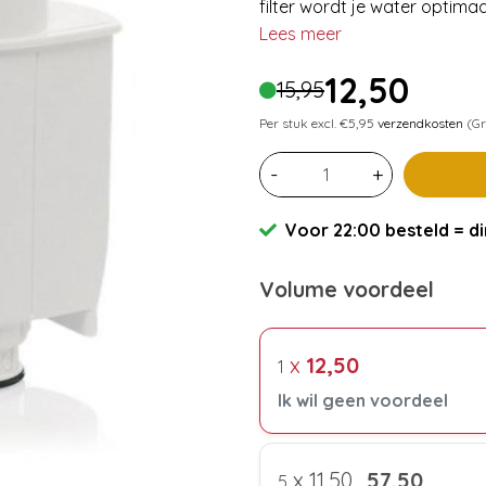
filter wordt je water optimaal
Lees meer
12,50
15,95
Per stuk excl. €5,95
verzendkosten
(Gr
-
+
Voor 22:00 besteld = di
Volume voordeel
x
12,50
1
Ik wil geen voordeel
x
11,50
57,50
5