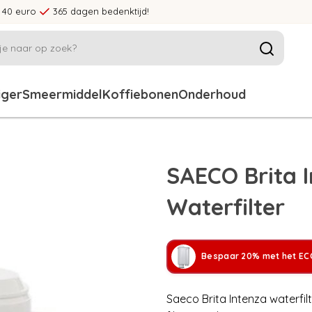
 40 euro
365 dagen bedenktijd!
iger
Smeermiddel
Koffiebonen
Onderhoud
SAECO Brita 
Waterfilter
Bespaar 20% met het ECC
Saeco Brita Intenza waterfil