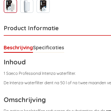
Product Informatie
Beschrijving
Specificaties
Inhoud
1 Saeco Professional Intenza waterfilter.
De Intenza-waterfilter dient na 50 l of na twee maanden 
Omschrijving
De actieve koolstoffen reduceren de substanties die de
sm