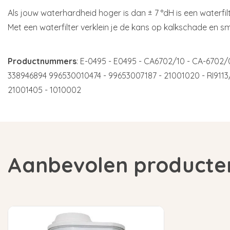
Als jouw waterhardheid hoger is dan ± 7 °dH is een waterfil
Met een waterfilter verklein je de kans op kalkschade en sm
Productnummers
: E-0495 - E0495 - CA6702/10 - CA-6702/
338946894 996530010474 - 99653007187 - 21001020 - RI9113/6
21001405 - 1010002
Aanbevolen producte