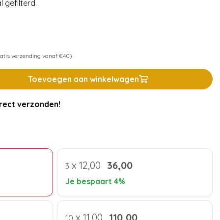
 gefilterd.
atis verzending vanaf €40)
Toevoegen aan winkelwagen
rect verzonden!
x
12,00
36,00
3
Je bespaart 4%
x
11,00
110,00
10