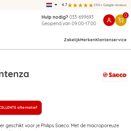
4.7
290+ Google reviews
0
Hulp nodig?
033-699693
Geopend van 09:00-17:00
Zakelijk
Merken
Klantenservice
Intenza
ELLENTE alternatief
ter geschikt voor je Philips Saeco. Met de macroporeuze