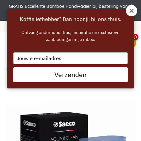
GRATIS Eccellente Bamboe Handwaaier bij bestelling vanaf
€50
Koffieliefhebber? Dan hoor jij bij ons thuis.
ding vanaf 40 euro
365 dage
Ontvang onderhoudstips, inspiratie en exclusieve
0
aanbiedingen in je inbox.
menu
Type
your
email
Home
/
SAECO AquaClean Waterfilter
Verzenden