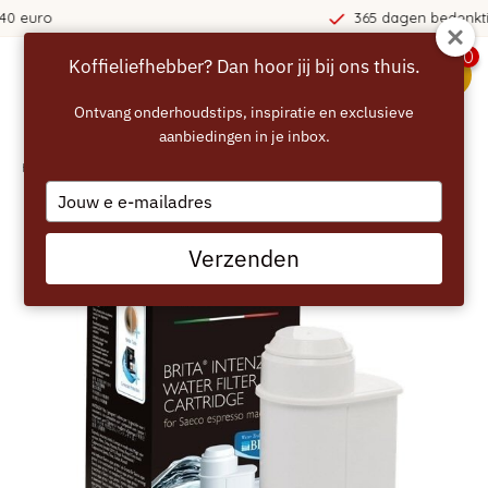
365 dagen bedenktijd!
0
Koffieliefhebber? Dan hoor jij bij ons thuis.
menu
Ontvang onderhoudstips, inspiratie en exclusieve
aanbiedingen in je inbox.
Home
/
SAECO Brita Intenza Waterfilter
Type
your
email
Verzenden