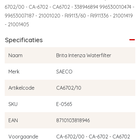
6702/00 - CA-6702 - CA6702 - 338946894 996530010474 -
99653007187 - 21001020 - RI9113/60 - RI911336 - 21001419
- 21001405
Specificaties
Naam
Brita Intenza Waterfilter
Merk
SAECO
Artikelcode
CA6702/10
SKU
E-0565
EAN
8710103818946
Voorgaande
CA-6702/00 - CA-6702 - CA6702