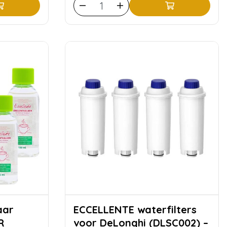
ECCELLENTE waterfilters
R
voor DeLonghi (DLSC002) –