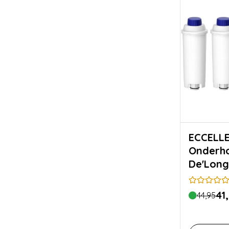
ECCELL
Onderh
De'Long
41
44,95