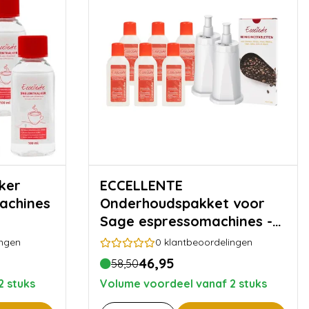
ECCELLENTE
achines
Onderhoudspakket voor
Sage espressomachines -
Goed voor 6 maanden
ingen
0
klantbeoordelingen
onderhoud
46,95
58,50
2 stuks
Volume voordeel vanaf 2 stuks