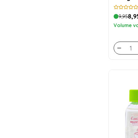
8,9
9,95
Volume vo