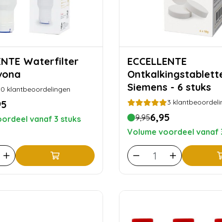
terfilter
ECCELLENTE
vona
Ontkalkingstablett
Siemens - 6 stuks
0
klantbeoordelingen
3
klantbeoordeli
95
6,95
9,95
ordeel vanaf 3 stuks
Volume voordeel vanaf 