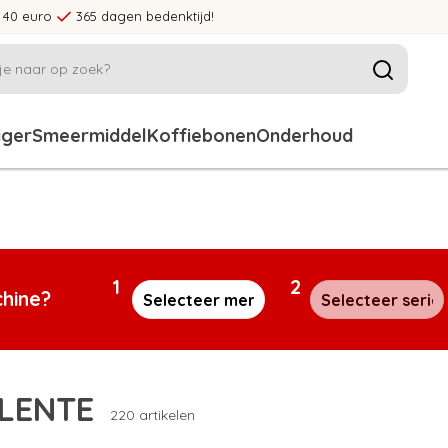
 40 euro
365 dagen bedenktijd!
iger
Smeermiddel
Koffiebonen
Onderhoud
1
2
chine?
LENTE
220 artikelen