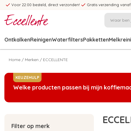
Voor 22:00 besteld, direct verzonden!
Gratis verzending vanaf
Ontkalken
Reinigen
Waterfilters
Pakketten
Melkrein
Home
/
Merken
/
ECCELLENTE
KEUZEHULP
Welke producten passen bij mijn koffiema
ECCEL
Filter op merk