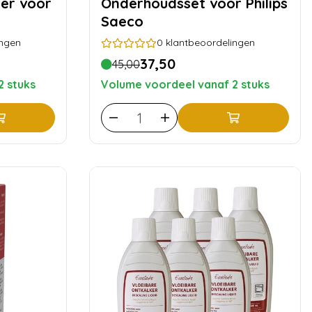
er voor
Onderhoudsset voor Philips
Saeco
ingen
0
klantbeoordelingen
37,50
45,00
2 stuks
Volume voordeel vanaf 2 stuks