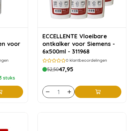
ECCELLENTE Vloeibare
en voor
ontkalker voor Siemens -
6x500ml - 311968
ngen
0
klantbeoordelingen
47,95
52,50
3 stuks