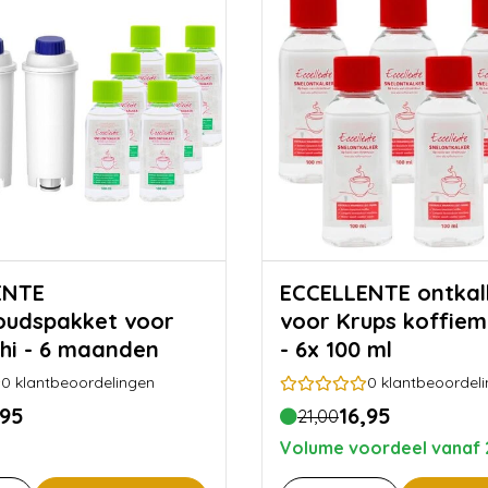
ENTE
ECCELLENTE ontkalker
oudspakket voor
voor Krups koffiem
hi - 6 maanden
- 6x 100 ml
0
klantbeoordelingen
0
klantbeoordel
,95
16,95
21,00
Volume voordeel vanaf 