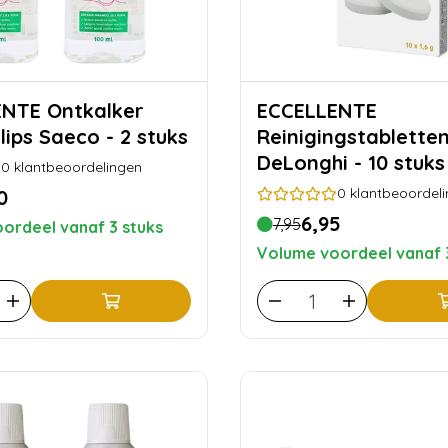
ntkalker
ECCELLENTE
lips Saeco - 2 stuks
Reinigingstablette
DeLonghi - 10 stuks
0
klantbeoordelingen
0
klantbeoordel
0
6,95
7,95
ordeel vanaf 3 stuks
Volume voordeel vanaf 