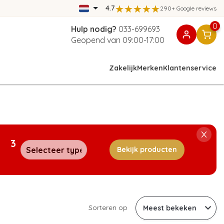
4.7
290+ Google reviews
0
Hulp nodig?
033-699693
Geopend van 09:00-17:00
Zakelijk
Merken
Klantenservice
3
Bekijk producten
Sorteren op