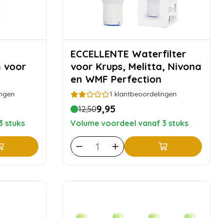
ECCELLENTE Waterfilter
n voor
voor Krups, Melitta, Nivona
en WMF Perfection
ingen
1
klantbeoordelingen
9,95
12,50
3 stuks
Volume voordeel vanaf 3 stuks