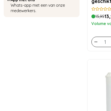
geschik
Whats-app met een van onze
medewerkers.
13
15,95
Volume vo