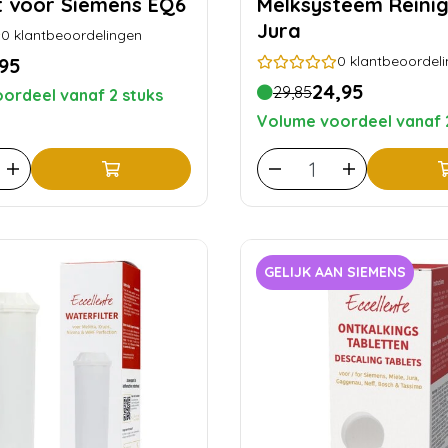
t voor Siemens EQ6
Melksysteem Reinig
Jura
0
klantbeoordelingen
0
klantbeoordel
,95
24,95
29,85
ordeel vanaf 2 stuks
Volume voordeel vanaf 
GELIJK AAN SIEMENS