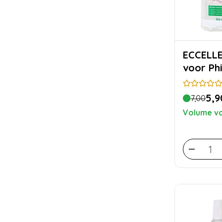
ECCELLENTE O
voor Phi
5,9
7,00
Volume vo