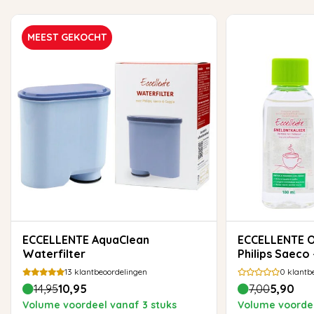
MEEST GEKOCHT
ECCELLENTE AquaClean
ECCELLENTE Ontkalker voor
Waterfilter
Philips Saeco 
13
klantbeoordelingen
0
klantb
14,95
10,95
7,00
5,90
Volume voordeel vanaf 3 stuks
Volume voordee