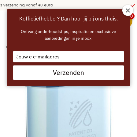
365 dagen bedenktijd!
0
Koffieliefhebber? Dan hoor jij bij ons thuis.
menu
Ontvang onderhoudstips, inspiratie en exclusieve
aanbiedingen in je inbox.
Home
/
PHILIPS SAECO AquaClean Waterfilter
Type
your
email
Verzenden