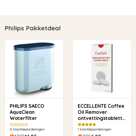
Philips Pakketdeal
PHILIPS SAECO
ECCELLENTE Coffee
AquaClean
Oil Remover
Waterfilter
ontvettingstabletten
voor Philips Saeco -
0
klantbeoordelingen
1
klantbeoordelingen
10 stuks