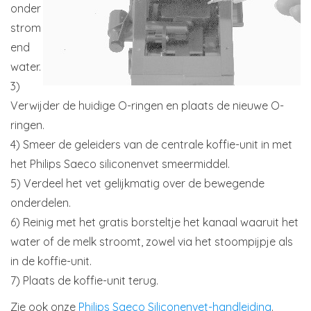
onder
strom
end
water.
3)
Verwijder de huidige O-ringen en plaats de nieuwe O-
ringen.
4) Smeer de geleiders van de centrale koffie-unit in met
het Philips Saeco siliconenvet smeermiddel.
5) Verdeel het vet gelijkmatig over de bewegende
onderdelen.
6) Reinig met het gratis borsteltje het kanaal waaruit het
water of de melk stroomt, zowel via het stoompijpje als
in de koffie-unit.
7) Plaats de koffie-unit terug.
Zie ook onze
Philips Saeco Siliconenvet-handleiding
.