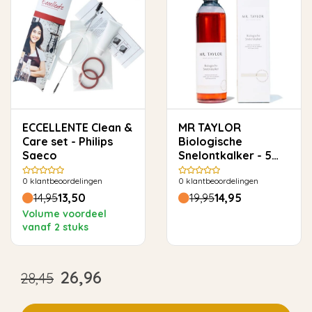
ECCELLENTE Clean &
MR TAYLOR
Care set - Philips
Biologische
Saeco
Snelontkalker - 5
keer ontkalken
0
klantbeoordelingen
0
klantbeoordelingen
14,95
13,50
19,95
14,95
Volume voordeel
vanaf 2 stuks
26,96
28,45