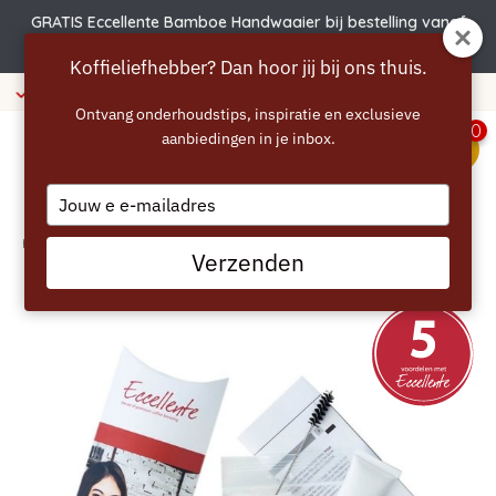
GRATIS Eccellente Bamboe Handwaaier bij bestelling vanaf
€50 | Actie verlengd t.e.m. 6 augustus!
Koffieliefhebber? Dan hoor jij bij ons thuis.
af 40 euro
365 dagen bedenk
Ontvang onderhoudstips, inspiratie en exclusieve
0
aanbiedingen in je inbox.
menu
Type
your
email
Home
/
ECCELLENTE Clean & Care set - Philips Saeco
Verzenden