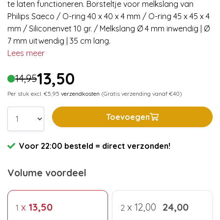
te laten functioneren. Borsteltje voor melkslang van
Philips Saeco / O-ring 40 x 40 x 4 mm / O-ring 45 x 45 x 4
mm / Siliconenvet 10 gr. / Melkslang Ø 4 mm inwendig | Ø
7 mm uitwendig | 35 cm lang.
Lees meer
13,50
14,95
Per stuk excl. €5,95
verzendkosten
(Gratis verzending vanaf €40)
Toevoegen
Voor 22:00 besteld = direct verzonden!
Volume voordeel
x
13,50
x
12,00
24,00
1
2