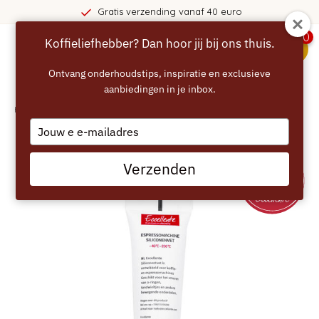
Gratis verzending vanaf 40 euro
0
Koffieliefhebber? Dan hoor jij bij ons thuis.
menu
Ontvang onderhoudstips, inspiratie en exclusieve
aanbiedingen in je inbox.
Home
/
ECCELLENTE Smeermiddel - 10 gram voor Siemens en Bosch
Type
your
email
Verzenden