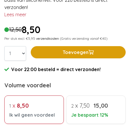
basis van siliconenvet. Voor 22u besteld is direct
verzonden!
Lees meer
8,50
12,50
Per stuk excl. €5,95
verzendkosten
(Gratis verzending vanaf €40)
Toevoegen
Voor 22:00 besteld = direct verzonden!
Volume voordeel
x
8,50
x
7,50
15,00
1
2
Ik wil geen voordeel
Je bespaart 12%