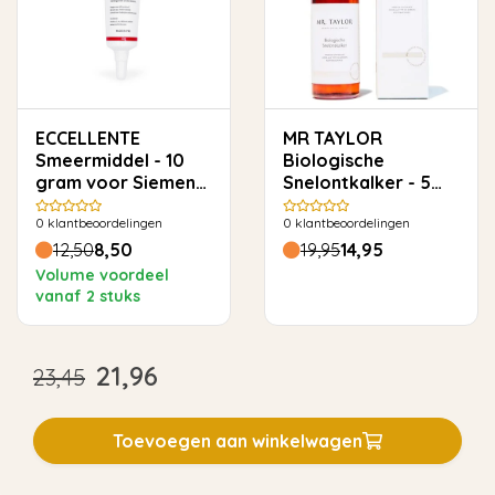
ECCELLENTE
MR TAYLOR
Smeermiddel - 10
Biologische
gram voor Siemens
Snelontkalker - 5
en Bosch
keer ontkalken
0
klantbeoordelingen
0
klantbeoordelingen
12,50
8,50
19,95
14,95
Volume voordeel
vanaf 2 stuks
21,96
23,45
Toevoegen aan winkelwagen