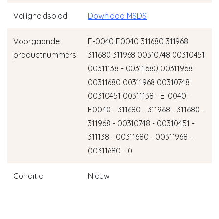
Veiligheidsblad
Download MSDS
Voorgaande
E-0040 E0040 311680 311968
productnummers
311680 311968 00310748 00310451
00311138 - 00311680 00311968
00311680 00311968 00310748
00310451 00311138 - E-0040 -
E0040 - 311680 - 311968 - 311680 -
311968 - 00310748 - 00310451 -
311138 - 00311680 - 00311968 -
00311680 - 0
Conditie
Nieuw