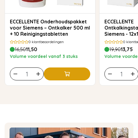
ECCELLENTE Onderhoudspakket
ECCELLENTE
voor Siemens – Ontkalker 500 ml
Ontkalkingsta
+ 10 Reinigingstabletten
Siemens - 12
0
klantbeoordelingen
0
klantb
16,50
11,50
19,90
13,75
Volume voordeel vanaf 3 stuks
Volume voordee