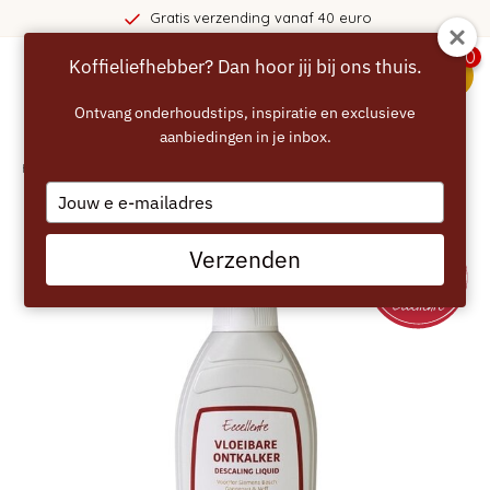
Gratis verzending vanaf 40 euro
0
Koffieliefhebber? Dan hoor jij bij ons thuis.
menu
Ontvang onderhoudstips, inspiratie en exclusieve
aanbiedingen in je inbox.
Home
/
ECCELLENTE Vloeibare Ontkalker voor Siemens - 500ml
Type
your
email
Verzenden