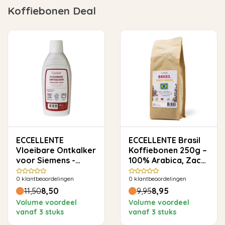
Koffiebonen Deal
ECCELLENTE
ECCELLENTE Brasil
Vloeibare Ontkalker
Koffiebonen 250g –
voor Siemens -
100% Arabica, Zacht
500ml
& Rond
0
klantbeoordelingen
0
klantbeoordelingen
11,50
8,50
9,95
8,95
Volume voordeel
Volume voordeel
vanaf 3 stuks
vanaf 3 stuks