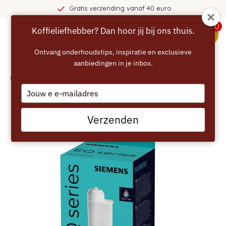
Gratis verzending vanaf 40 euro
0
Koffieliefhebber? Dan hoor jij bij ons thuis.
menu
Ontvang onderhoudstips, inspiratie en exclusieve
aanbiedingen in je inbox.
Home
/
SIEMENS Onderhoudsset EQ serie
Type
your
email
Verzenden