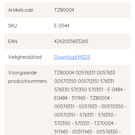
Artikelcode
TZ80004
SKU
E-0544
EAN
4242003653265
Veiligheidsblad
Download MSDS
Voorgaande
TZ80004 00576331 0057633
productnummers
00570350 00570351 576331
576330 570350 570351 - E-0484 -
E0484 - 311965 - TZ80004 -
00576331 - 0057633 - 00570350 -
00570351 - 576331 - 576330 -
570350 - 570351 - TZ70004 -
311965 - 00311965 - 00576330 -