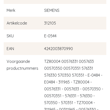
Merk
SIEMENS
Artikelcode
312105
SKU
E-0544
EAN
4242003870990
Voorgaande
TZ80004 00576331 0057633
productnummers
00570350 00570351 576331
576330 570350 570351 - E-0484 -
E0484 - 311965 - TZ80004 -
00576331 - 0057633 - 00570350 -
00570351 - 576331 - 576330 -
570350 - 570351 - TZ70004 -
311965 - 00311965 - 00576330 -