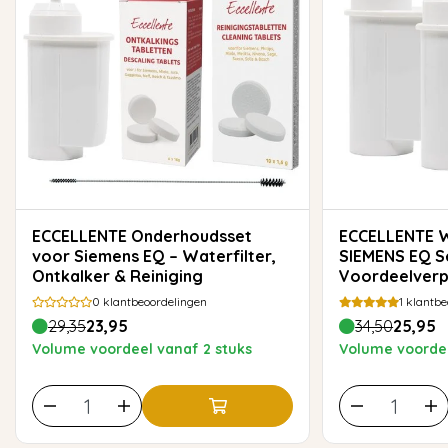
ECCELLENTE Onderhoudsset
ECCELLENTE Waterfilter voor
voor Siemens EQ – Waterfilter,
SIEMENS EQ Se
Ontkalker & Reiniging
Voordeelverp
0
klantbeoordelingen
1
klantbe
29,35
23,95
34,50
25,95
Volume voordeel vanaf 2 stuks
Volume voordee