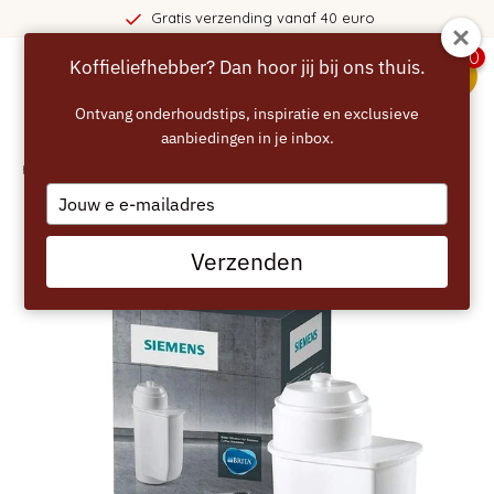
Gratis verzending vanaf 40 euro
0
Koffieliefhebber? Dan hoor jij bij ons thuis.
menu
Ontvang onderhoudstips, inspiratie en exclusieve
aanbiedingen in je inbox.
Home
/
SIEMENS EQ Series - Reiniging en onderhoudsset
Type
your
email
Verzenden