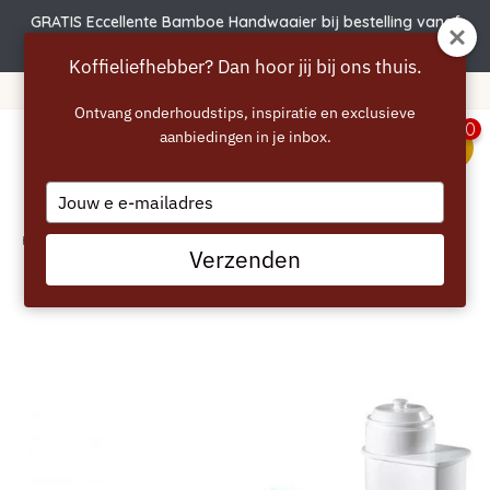
GRATIS Eccellente Bamboe Handwaaier bij bestelling vanaf
€50 | Actie verlengd t.e.m. 6 augustus!
Koffieliefhebber? Dan hoor jij bij ons thuis.
Gratis verzending vanaf 40 euro
Ontvang onderhoudstips, inspiratie en exclusieve
0
aanbiedingen in je inbox.
menu
Type
your
email
Home
/
SIEMENS Reiniging- en Onderhoudsset
Verzenden