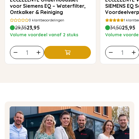
voor Siemens EQ – Waterfilter,
SIEMENS EQ Se
Ontkalker & Reiniging
Voordeelverp
0
klantbeoordelingen
1
klantbe
29,35
23,95
34,50
25,95
Volume voordeel vanaf 2 stuks
Volume voordee