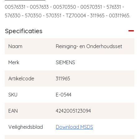
00576331 - 0057633 - 00570350 - 00570351 - 576331 -
576330 - 570350 - 570351 - TZ70004 - 311965 - 00311965.
Specificaties
Naam
Reiniging- en Onderhoudsset
Merk
SIEMENS
Artikelcode
311965
SKU
E-0544
EAN
4242005123094
Veiligheidsblad
Download MSDS