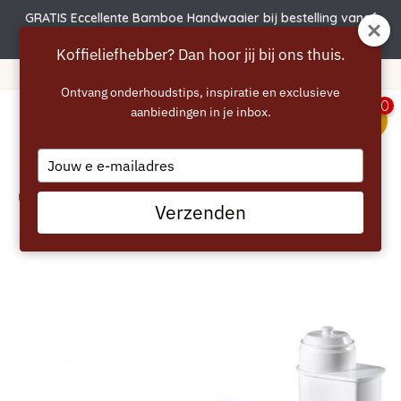
GRATIS Eccellente Bamboe Handwaaier bij bestelling vanaf
€50 | Actie verlengd t.e.m. 6 augustus!
Koffieliefhebber? Dan hoor jij bij ons thuis.
365 dagen bedenktijd!
Ontvang onderhoudstips, inspiratie en exclusieve
0
aanbiedingen in je inbox.
menu
Type
your
email
Home
/
SIEMENS Reiniging- en Onderhoudsset
Verzenden