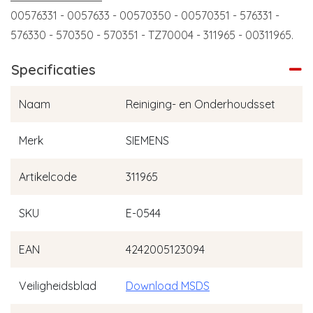
00576331 - 0057633 - 00570350 - 00570351 - 576331 -
576330 - 570350 - 570351 - TZ70004 - 311965 - 00311965.
Specificaties
Naam
Reiniging- en Onderhoudsset
Merk
SIEMENS
Artikelcode
311965
SKU
E-0544
EAN
4242005123094
Veiligheidsblad
Download MSDS