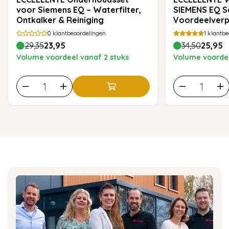
voor Siemens EQ – Waterfilter,
SIEMENS EQ Se
Ontkalker & Reiniging
Voordeelverp
0
klantbeoordelingen
1
klantbe
29,35
23,95
34,50
25,95
Volume voordeel vanaf 2 stuks
Volume voordee