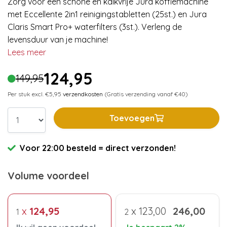
Zorg voor een schone en kalkvrije Jura koffiemachine
met Eccellente 2in1 reinigingstabletten (25st.) en Jura
Claris Smart Pro+ waterfilters (3st.). Verleng de
levensduur van je machine!
Lees meer
124,95
149,95
Per stuk excl. €5,95
verzendkosten
(Gratis verzending vanaf €40)
Toevoegen
Voor 22:00 besteld = direct verzonden!
Volume voordeel
x
124,95
x
123,00
246,00
1
2