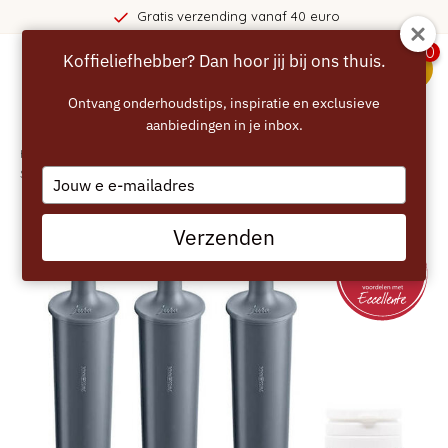
Gratis verzending vanaf 40 euro
0
Koffieliefhebber? Dan hoor jij bij ons thuis.
menu
Ontvang onderhoudstips, inspiratie en exclusieve
aanbiedingen in je inbox.
Home
/
ECCELLENTE Professional Set 25 st. 2in1 Reiniging & 3 JURA PRO
Smart+ filters
Type
your
email
Verzenden