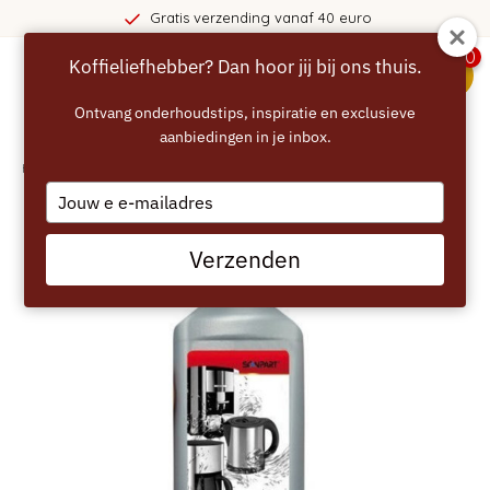
Gratis verzending vanaf 40 euro
0
Koffieliefhebber? Dan hoor jij bij ons thuis.
menu
Ontvang onderhoudstips, inspiratie en exclusieve
aanbiedingen in je inbox.
Home
/
SCANPART Ontkalker - 1 liter
Type
your
email
Verzenden