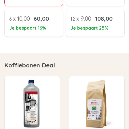
x
10,00
60,00
x
9,00
108,00
6
12
Je bespaart 16%
Je bespaart 25%
Koffiebonen Deal