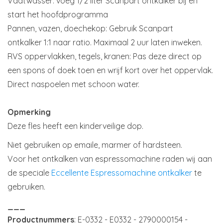
Vaatwasser: voeg 1/2 liter Scanpart ontkalker bij en
start het hoofdprogramma
Pannen, vazen, doechekop: Gebruik Scanpart
ontkalker 1:1 naar ratio. Maximaal 2 uur laten inweken.
RVS oppervlakken, tegels, kranen: Pas deze direct op
een spons of doek toen en wrijf kort over het oppervlak.
Direct naspoelen met schoon water.
Opmerking
Deze fles heeft een kinderveilige dop.
Niet gebruiken op emaile, marmer of hardsteen.
Voor het ontkalken van espressomachine raden wij aan
de speciale
Eccellente Espressomachine ontkalker
te
gebruiken.
___
Productnummers
: E-0332 - E0332 - 2790000154 -