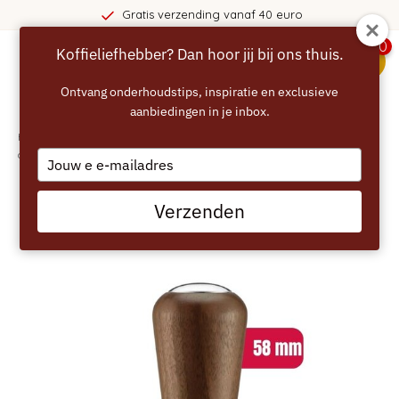
Gratis verzending vanaf 40 euro
0
Koffieliefhebber? Dan hoor jij bij ons thuis.
menu
Ontvang onderhoudstips, inspiratie en exclusieve
aanbiedingen in je inbox.
Home
/
SAGE Force Gauge Tamper 58 mm (SEA302) - Tamper met
drukindicator
Type
your
email
Verzenden