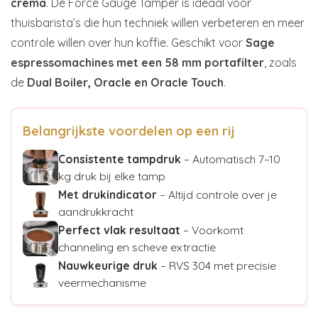
crema
. De Force Gauge Tamper is ideaal voor
thuisbarista’s die hun techniek willen verbeteren en meer
controle willen over hun koffie. Geschikt voor
Sage
espressomachines met een 58 mm portafilter
, zoals
de
Dual Boiler, Oracle en Oracle Touch
.
Belangrijkste voordelen op een rij
Consistente tampdruk
– Automatisch 7–10
kg druk bij elke tamp
Met drukindicator
– Altijd controle over je
aandrukkracht
Perfect vlak resultaat
– Voorkomt
channeling en scheve extractie
Nauwkeurige druk
– RVS 304 met precisie
veermechanisme