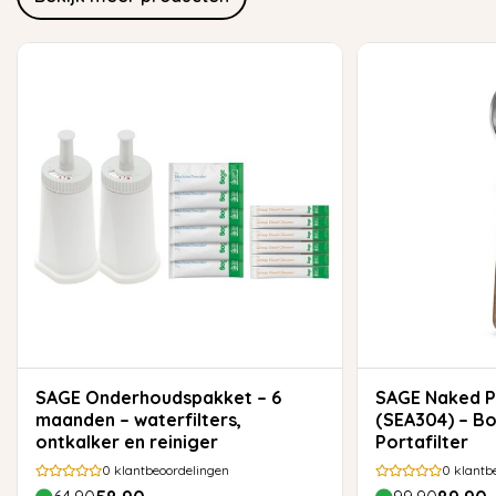
SAGE Onderhoudspakket – 6
SAGE Naked Portafilter 58 mm
maanden – waterfilters,
(SEA304) – B
ontkalker en reiniger
Portafilter
0
klantbeoordelingen
0
klantb