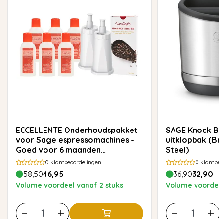
ECCELLENTE Onderhoudspakket
SAGE Knock Box 10 – RVS
voor Sage espressomachines -
uitklopbak (B
Goed voor 6 maanden
Steel)
onderhoud
0
klantbeoordelingen
0
klantb
58,50
46,95
36,90
32,90
Volume voordeel vanaf 2 stuks
Volume voordee