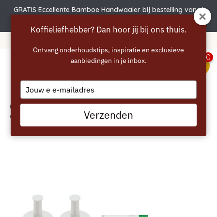
GRATIS Eccellente Bamboe Handwaaier bij bestelling vanaf
€50 | Actie verlengd t.e.m. 6 augustus!
Koffieliefhebber? Dan hoor jij bij ons thuis.
Gratis verzending vanaf 40 euro
Ontvang onderhoudstips, inspiratie en exclusieve
0
aanbiedingen in je inbox.
menu
Type
your
email
Home
/
SAGE Onderhoudspakket – 6 maanden – waterfilters, ontkalker en
Verzenden
reiniger