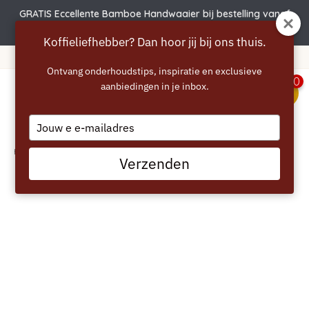
GRATIS Eccellente Bamboe Handwaaier bij bestelling vanaf
€50 | Actie verlengd t.e.m. 6 augustus!
Koffieliefhebber? Dan hoor jij bij ons thuis.
Gratis verzending vanaf 40 euro
Ontvang onderhoudstips, inspiratie en exclusieve
0
aanbiedingen in je inbox.
menu
Type
your
email
Home
/
SAGE Bench Saver Tamp Mat – Siliconen Tampmat voor Espresso
Verzenden