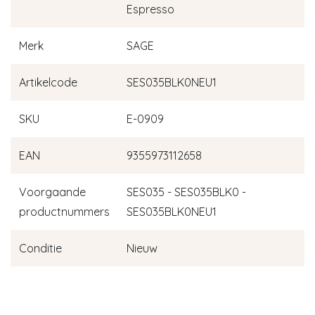
Espresso
Merk
SAGE
Artikelcode
SES035BLK0NEU1
SKU
E-0909
EAN
9355973112658
Voorgaande
SES035 - SES035BLK0 -
productnummers
SES035BLK0NEU1
Conditie
Nieuw