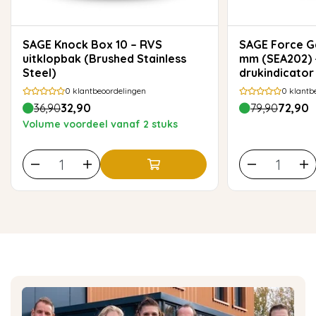
SAGE Knock Box 10 – RVS
SAGE Force Gauge Tamper 54
uitklopbak (Brushed Stainless
mm (SEA202) 
Steel)
drukindicator
0
klantbeoordelingen
0
klantb
36,90
32,90
79,90
72,90
Volume voordeel vanaf 2 stuks