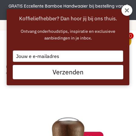
GRATIS Eccellente Bamboe Handwaaier bij bestelling vanaf
€50 | Actie verlengd t.e.m. 6 augustus!
Koffieliefhebber? Dan hoor jij bij ons thuis.
ng vanaf 40 euro
365 dagen 
Ontvang onderhoudstips, inspiratie en exclusieve
0
aanbiedingen in je inbox.
menu
Type
your
email
Home
/
SAGE Force Gauge Tamper 54 mm (SEA202) - Tamper met
Verzenden
drukindicator