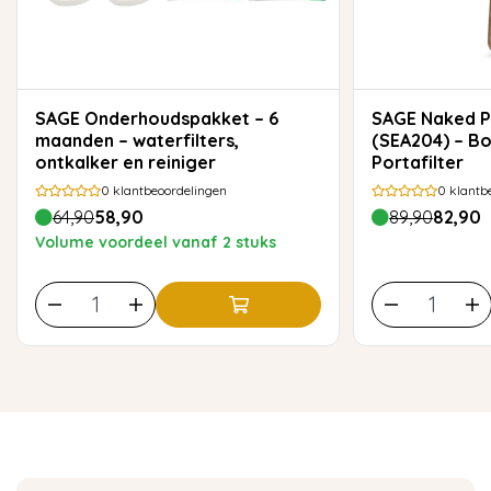
SAGE Onderhoudspakket – 6
SAGE Naked Portafilter 54 mm
maanden – waterfilters,
(SEA204) – B
ontkalker en reiniger
Portafilter
0
klantbeoordelingen
0
klantb
64,90
58,90
89,90
82,90
Volume voordeel vanaf 2 stuks