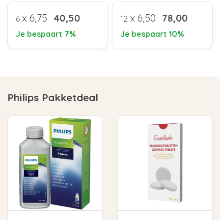
x
6,75
40,50
x
6,50
78,00
6
12
Je bespaart 7%
Je bespaart 10%
Philips Pakketdeal