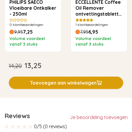
PHILIPS SAECO
ECCELLENTE Coffee
Vloeibare Ontkalker
Oil Remover
- 250ml
ontvettingstabletten
voor Philips Saeco -
0
klantbeoordelingen
1
klantbeoordelingen
10 stuks
9,95
7,25
7,95
6,95
Volume voordeel
Volume voordeel
vanaf 3 stuks
vanaf 3 stuks
13,25
14,20
Toevoegen aan winkelwagen
Reviews
Je beoordeling toevoegen
0/5 (0 reviews)