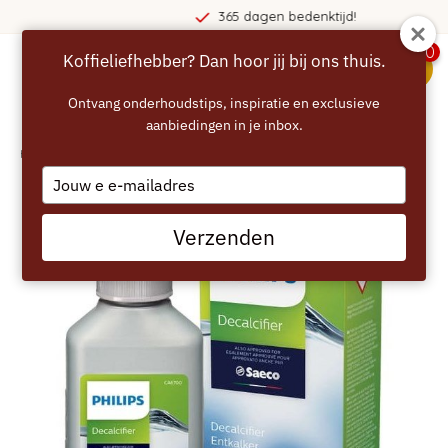
365 dagen bedenktijd!
0
Koffieliefhebber? Dan hoor jij bij ons thuis.
menu
Ontvang onderhoudstips, inspiratie en exclusieve
aanbiedingen in je inbox.
Home
/
PHILIPS SAECO Vloeibare Ontkalker - 250ml
Type
your
email
Verzenden