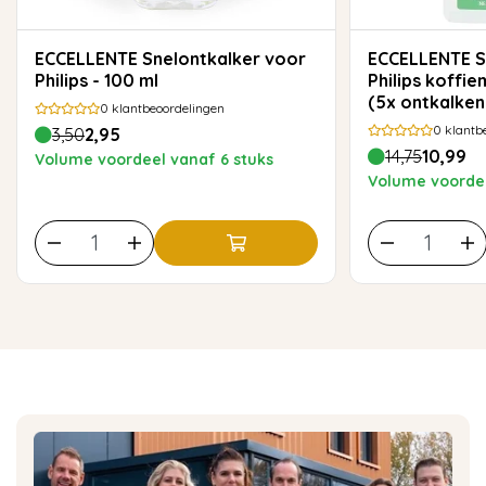
ECCELLENTE Snelontkalker voor
ECCELLENTE Snelontkalker voor
Philips - 100 ml
Philips koffi
(5x ontkalken
0
klantbeoordelingen
0
klantb
3,50
2,95
14,75
10,99
Volume voordeel vanaf 6 stuks
Volume voordee