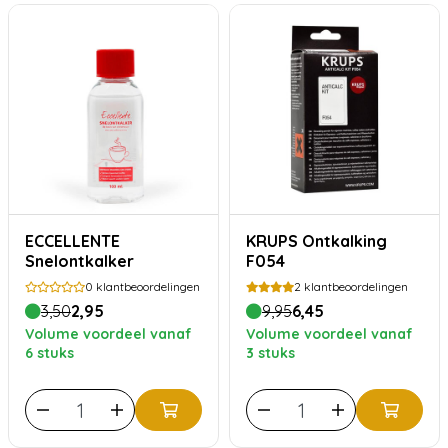
ECCELLENTE
KRUPS Ontkalking
Snelontkalker
F054
0
klantbeoordelingen
2
klantbeoordelingen
3,50
2,95
9,95
6,45
Volume voordeel vanaf
Volume voordeel vanaf
6 stuks
3 stuks