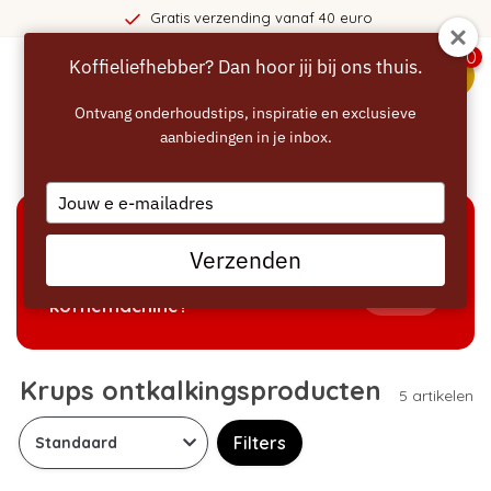
Gratis verzending vanaf 40 euro
0
Koffieliefhebber? Dan hoor jij bij ons thuis.
menu
Ontvang onderhoudstips, inspiratie en exclusieve
aanbiedingen in je inbox.
Home
/
Ontkalken
/
Krups ontkalker
Type
your
email
KEUZEHULP
Verzenden
Welke producten passen bij mijn
Tonen
koffiemachine?
Krups ontkalkingsproducten
5 artikelen
Filters