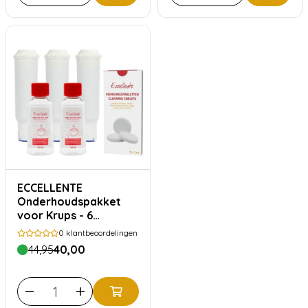
ECCELLENTE
Onderhoudspakket
voor Krups - 6
maanden
0
klantbeoordelingen
44,95
40,00