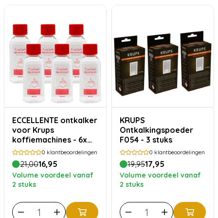
ECCELLENTE ontkalker
KRUPS
voor Krups
Ontkalkingspoeder
koffiemachines - 6x
F054 - 3 stuks
100 ml
0
klantbeoordelingen
0
klantbeoordelingen
21,00
16,95
19,95
17,95
Volume voordeel vanaf
Volume voordeel vanaf
2 stuks
2 stuks