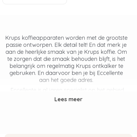
Krups koffieapparaten worden met de grootste
passie ontworpen. Elk detail telt! En dat merk je
aan de heerlijke smaak van je Krups koffie. Om
te zorgen dat die smaak behouden blijft, is het
belangrijk om regelmatig Krups ontkalker te
gebruiken. En daarvoor ben je bij Eccellente
aan het goede adres.
Eccellente is al jaren specialist op het gebied
van onderhoudsartikelen voor Krups. In ons
Lees meer
assortiment vind je alle onderhoudsproducten
voor Krups die je nodig hebt. Heb je vragen
over het onderhoud voor je Krups apparaat?
Schroom niet om één van onze experts te
vragen.