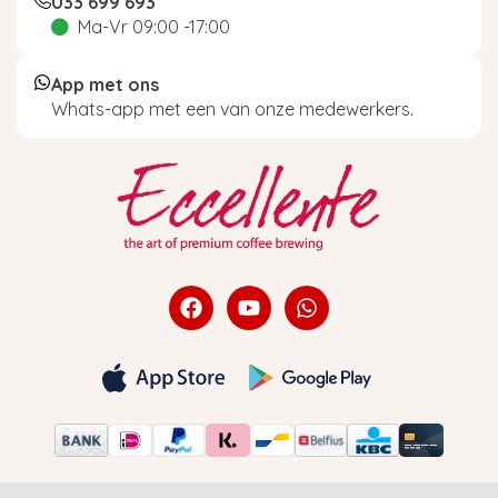
033 699 693
Ma-Vr 09:00 -17:00
Krups ontkalker bestellen
App met ons
bij Eccellente
Whats-app met een van onze medewerkers.
Krups ontkalker bestellen? Dat is zo geregeld bij
Eccellente! Als je vandaag voor 22:00 je
bestelling plaatst, kun je morgen al aan de slag
met je apparaat van Krups schoonmaken.
Bovendien versturen wij je bestelling bij
besteding vanaf €40 helemaal gratis. Achteraf
toch de verkeerde Krups ontkalkingstabletten
besteld? Dan kun je deze gewoon retour sturen;
je hebt bij ons namelijk 365 dagen retourrecht.
Heb je nog vragen over Krups schoonmaken of
ontkalken, bel dan even met onze
klantenservice op nummer 058 581 2045.