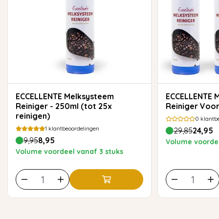
ECCELLENTE Melksysteem
ECCELLENTE Melksysteem
Reiniger - 250ml (tot 25x
Reiniger Voo
reinigen)
0
klantb
1
klantbeoordelingen
29,85
24,95
9,95
8,95
Volume voordee
Volume voordeel vanaf 3 stuks