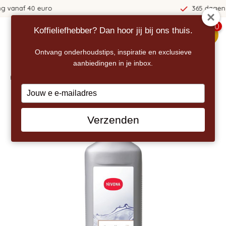
365 dagen bedenktijd!
0
Koffieliefhebber? Dan hoor jij bij ons thuis.
menu
Ontvang onderhoudstips, inspiratie en exclusieve
aanbiedingen in je inbox.
Home
/
NIVONA Vloeibare Melkreiniger Creamclean
Type
your
email
Verzenden