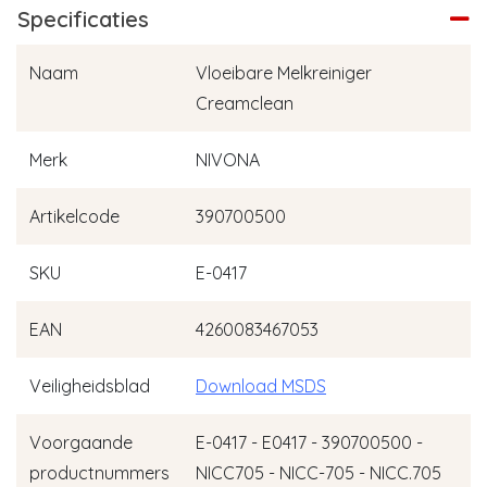
Specificaties
Naam
Vloeibare Melkreiniger
Creamclean
Merk
NIVONA
Artikelcode
390700500
SKU
E-0417
EAN
4260083467053
Veiligheidsblad
Download MSDS
Voorgaande
E-0417 - E0417 - 390700500 -
productnummers
NICC705 - NICC-705 - NICC.705